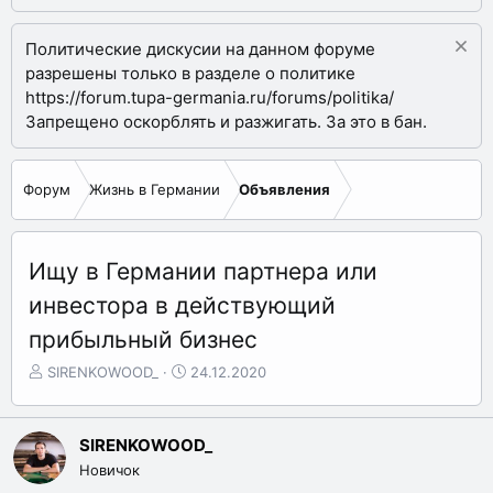
Политические дискусии на данном форуме
разрешены только в разделе о политике
https://forum.tupa-germania.ru/forums/politika/
Запрещено оскорблять и разжигать. За это в бан.
Форум
Жизнь в Германии
Объявления
Ищу в Германии партнера или
инвестора в действующий
прибыльный бизнес
А
Д
SIRENKOWOOD_
24.12.2020
в
а
т
т
о
а
SIRENKOWOOD_
р
н
Новичок
т
а