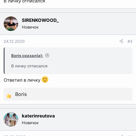
В личку отписался
:
SIRENKOWOOD_
Новичок
24.12.2020
#3
Boris сказал(а):
В личку отписался
Ответил в личку
Boris
Р
е
а
katerinreutova
к
Новичок
ц
и