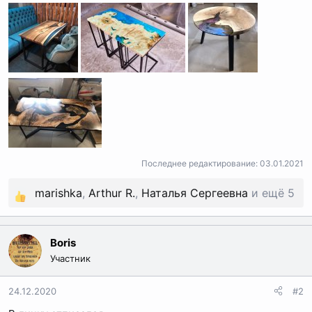
Последнее редактирование:
03.01.2021
marishka
,
Arthur R.
,
Наталья Сергеевна
и ещё 5
Р
е
а
Boris
к
Участник
ц
и
24.12.2020
#2
и