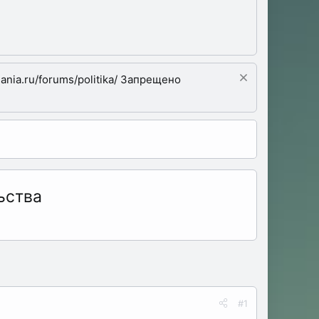
nia.ru/forums/politika/ Запрещено
ьства
#1