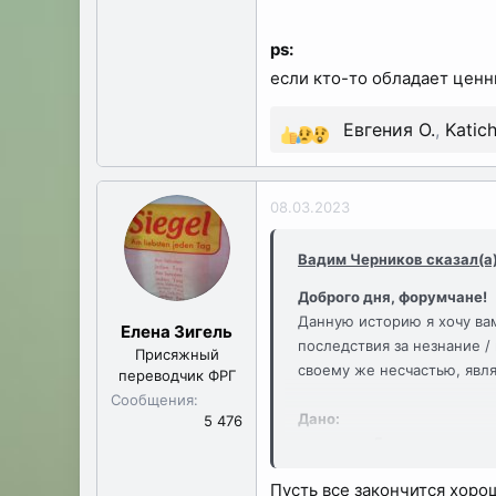
ps:
если кто-то обладает ценн
Евгения О.
,
Katic
Р
е
а
08.03.2023
к
ц
Вадим Черников сказал(а)
и
Доброго дня, форумчане!
и
Данную историю я хочу вам
:
Елена Зигель
последствия за незнание /
Присяжный
своему же несчастью, явля
переводчик ФРГ
Сообщения
Дано:
5 476
переезд в Германию через
работодатель готов помочь
Пусть все закончится хоро
плакала моя возможность с