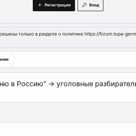
Регистрация
Вход
шены только в разделе о политике https://forum.tupa-germa
ании
оню в Россию" -> уголовные разбирател