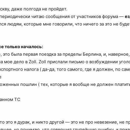
скву, даже полгода не пройдет.
 и периодически читаю сообщения от участников форума —
ез
ся людям, которые мне говорили, что ничего за это не будет
се только началось:
е, это была первая поездка за пределы Берлина, и, наверное
 мое дело в Zoll. Zoll прислали письмо о возбуждении угол
нспортного налога ( да-да, того самого, где я должен, по 
е
моженных пошлин ( тех, которые я вообще не должен платить
)
ванном ТС
то это я дурак, и никто другой — это не про невезение, не пр
ящее, но понимаю, что совершил глупейшую ошибку, и приз