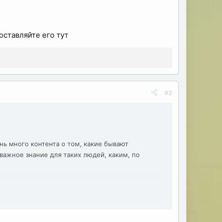
оставляйте его тут
#2
нь много контента о том, какие бывают
 важное знание для таких людей, каким, по
боту, туристическая визу, и в целом
ница закроется со дня на день, меня призовут,
я в путь.