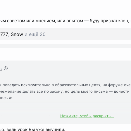
ым советом или мнением, или опытом — буду признателен, 
h777
,
Snow
и ещё 20
:
 поведать исключительно в образовательных целях, на форуме оче
 нежелание делать всё по закону, но цель моего письма — донести
юсь я:
Нажмите, чтобы раскрыть...
 Финляндию в момент мобилизации, есть контракт на настояющую ра
 с оформлением blue card прям в Берлине, все переживают, что гра
шо, ведь урок Вы уже выучили.
частливого европейского будущего, и принято решение отправлятьс