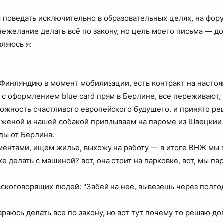
 поведать исключительно в образовательных целях, на фору
 нежелание делать всё по закону, но цель моего письма — д
вляюсь я:
Финляндию в момент мобилизации, есть контракт на настояю
 с оформлением blue card прям в Берлине, все переживают, ч
можность счастливого европейского будущего, и принято реш
с женой и нашей собакой приплываем на пароме из Швецкии 
зды от Берлина.
ентами, ищем жилье, выхожу на работу — в итоге ВНЖ мы п
е делать с машиной? вот, она стоит на парковке, вот, мы пар
сскоговорящих людей: "Забей на нее, вывезешь через полгод
араюсь делать все по закону, но вот тут почему то решаю д