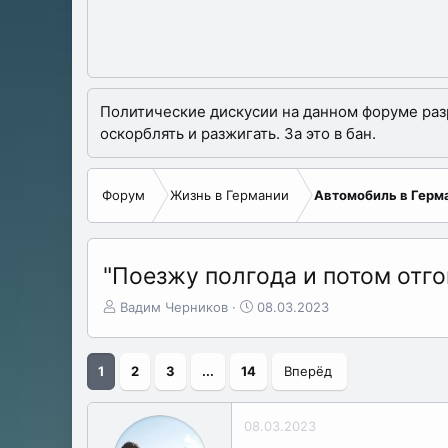
Политические дискусии на данном форуме разре
оскорблять и разжигать. За это в бан.
Форум
Жизнь в Германии
Автомобиль в Герм
"Поезжу полгода и потом отг
А
Д
Вадим Черников
08.03.2023
в
а
т
т
о
а
1
2
3
...
14
Вперёд
р
н
т
а
е
ч
08.03.2023
м
а