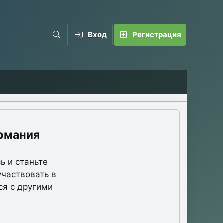
Вход
Регистрация
рмания
ь и станьте
участвовать в
ся с другими