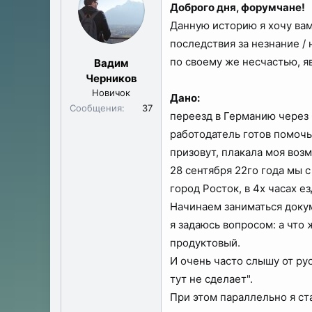
Доброго дня, форумчане!
ы
л
а
Данную историю я хочу вам
последствия за незнание /
по своему же несчастью, я
Вадим
Черников
Новичок
Дано:
Сообщения
37
переезд в Германию через 
работодатель готов помочь
призовут, плакала моя воз
28 сентября 22го года мы 
город Росток, в 4х часах е
Начинаем заниматься докум
я задаюсь вопросом: а что ж
продуктовый.
И очень часто слышу от ру
тут не сделает".
При этом параллельно я ст