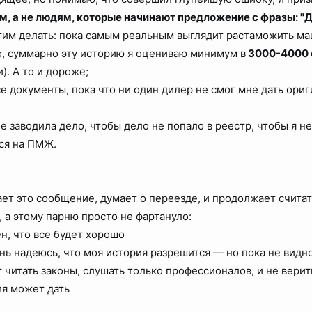
м, а не людям, которые начинают предложение с фразы: "Д
 этим делать: пока самым реальным выглядит растаможить 
о, суммарно эту историю я оцениваю минимум в
3000-4000 
). А то и дороже;
е документы, пока что ни один дилер не смог мне дать ориг
е заводила дело, чтобы дело не попало в реестр, чтобы я 
ся на ПМЖ.
ает это сообщение, думает о переезде, и продолжает считать
, а этому парню просто не фартануло:
н, что все будет хорошо
ень надеюсь, что моя история разрешится — но пока не видно,
т читать законы, слушать только профессионалов, и не верить
ия может дать