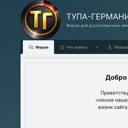
TУПА-ГЕРМАН
Форум для русскоязычных имм
Форум
Что нового
Пользо
Приветству
членом нашег
жизни сайта