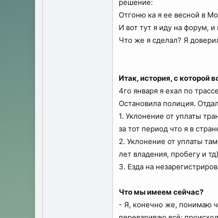
решение:
Отгоню ка я ее весной в Мо
И вот тут я иду на форум,
Что же я сделал? Я доверил
Итак, история, с которой в
4го января я ехал по трасс
Остановила полиция. Отдала
1. Уклонение от уплаты тра
за тот период что я в стран
2. Уклонение от уплаты та
лет владения, пробегу и тд
3. Езда на незарегистриро
Что мы имеем сейчас?
- Я, конечно же, понимаю ч
перевариваю всё; происход