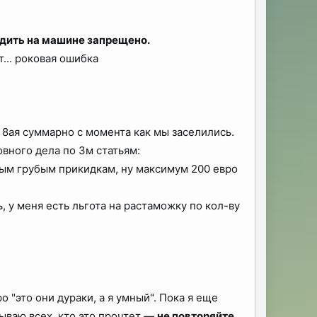
дить на машине запрещено.
... роковая ошибка
, 8ая суммарно с момента как мы заселились.
овного дела по 3м статьям:
самым грубым прикидкам, ну максимум 200 евро
, у меня есть льгота на растаможку по кол-ву
о "это они дураки, а я умный". Пока я еще
ываю всех, кто это прочтет —
не повторяйте