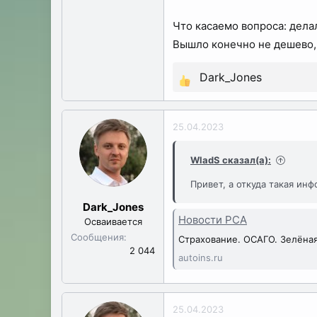
Что касаемо вопроса: дела
Вышло конечно не дешево, 
Dark_Jones
Р
е
а
25.04.2023
к
ц
WladS сказал(а):
и
Привет, а откуда такая ин
и
:
Dark_Jones
Новости РСА
Осваивается
Сообщения
Страхование. ОСАГО. Зелёна
2 044
autoins.ru
25.04.2023