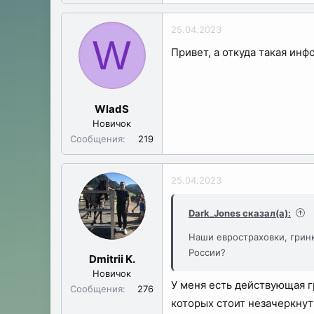
е
а
25.04.2023
к
W
Привет, а откуда такая ин
ц
и
и
:
WladS
Новичок
Сообщения
219
25.04.2023
Dark_Jones сказал(а):
Наши евростраховки, гринк
России?
Dmitrii K.
Новичок
У меня есть действующая гр
Сообщения
276
которых стоит незачеркнут