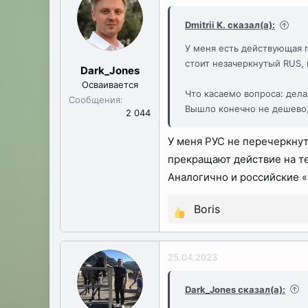
Dmitrii K. сказал(а):
У меня есть действующая г
стоит незачеркнутый RUS, 
Dark_Jones
Осваивается
Что касаемо вопроса: дела
Сообщения
Вышло конечно не дешево, 
2 044
У меня РУС не перечеркнут
прекращают действие на т
Аналогично и российские «
Boris
Р
е
а
25.04.2023
к
ц
Dark_Jones сказал(а):
и