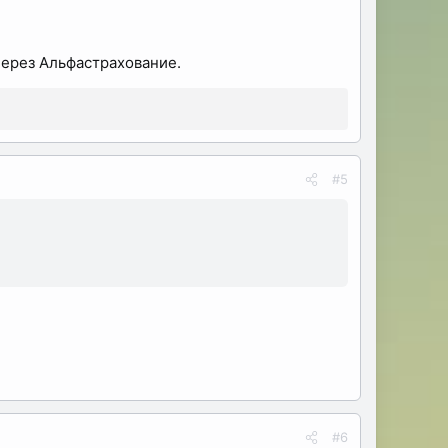
через Альфастрахование.
#5
#6