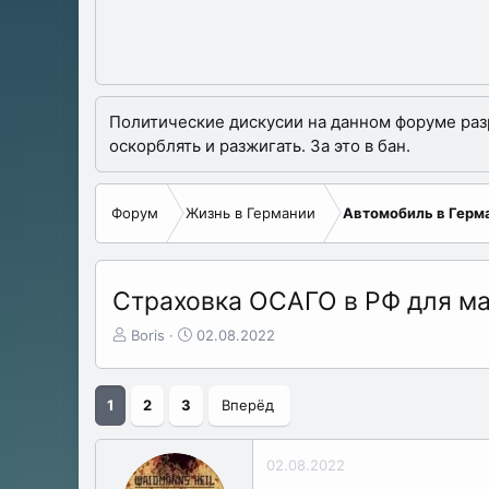
Политические дискусии на данном форуме разре
оскорблять и разжигать. За это в бан.
Форум
Жизнь в Германии
Автомобиль в Герм
Страховка ОСАГО в РФ для ма
А
Д
Boris
02.08.2022
в
а
т
т
о
а
1
2
3
Вперёд
р
н
т
а
е
ч
02.08.2022
м
а