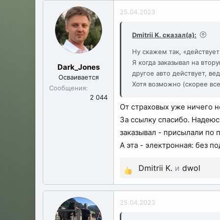
25.04.2023
Dmitrii K. сказал(а):
Ну скажем так, «действует
Я когда заказывал на втор
Dark_Jones
другое авто действует, ве
Осваивается
Хотя возможно (скорее всег
Сообщения
2 044
От страховых уже ничего н
За ссылку спасибо. Надеюсь
заказывал - присылали по п
А эта - электронная: без по
Dmitrii K.
и
dwol
Р
е
а
25.04.2023
к