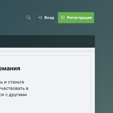
Вход
Регистрация
рмания
ь и станьте
участвовать в
ся с другими