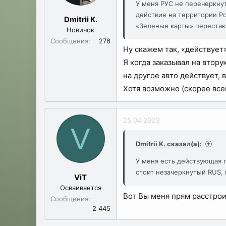
У меня РУС не перечеркну
и
действие на территории Р
:
Dmitrii K.
«Зеленые карты» перестаю
Новичок
Сообщения
276
Ну скажем так, «действует
Я когда заказывал на втору
на другое авто действует, 
Хотя возможно (скорее всег
25.04.2023
V
Dmitrii K. сказал(а):
У меня есть действующая г
стоит незачеркнутый RUS, 
ViT
Осваивается
Вот Вы меня прям расстрои
Сообщения
2 445