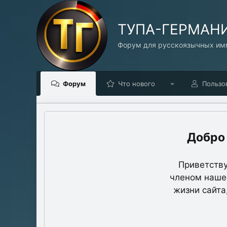
TУПА-ГЕРМАН
Форум для русскоязычных имм
Форум
Что нового
Пользо
Приветству
членом нашег
жизни сайта