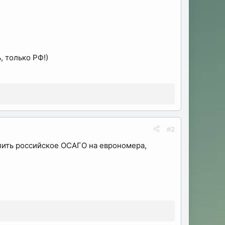
, только РФ!)
#2
упить российское ОСАГО на еврономера,