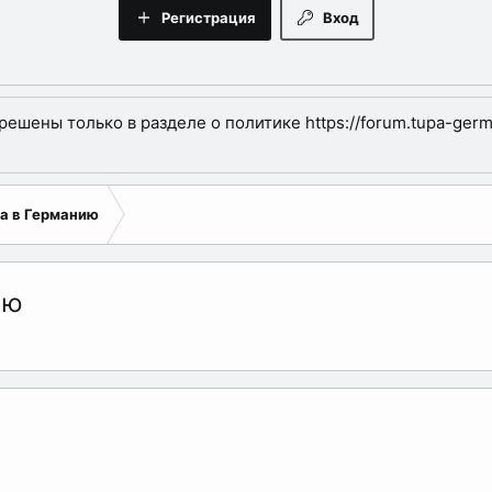
Регистрация
Вход
шены только в разделе о политике https://forum.tupa-germa
а в Германию
ию