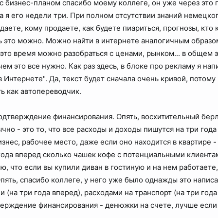
с бизнес-планом спасибо моему коллеге, он уже через это 
 я его недели три. При полном отсутствии знаний немецког
даете, кому продаете, как будете пиариться, прогнозы, кто
ь это можно. Можно найти в интернете аналогичным образом
 это время можно разобраться с ценами, рынком... в общем э
чем это все нужно. Как раз здесь, в блоке про рекламу я н
 Интернете". Да, текст будет сначала очень кривой, потому
ь как автопереводчик.
одтверждение финансирования. Опять, восхитительный берл
чно - это то, что все расходы и доходы пишутся на три год
знес, рабочее место, даже если оно находится в квартире - 
года вперед сколько чашек кофе с потенциальными клиента
, что если вы купили диван в гостиную и на нем работаете,
пять, спасибо коллеге, у него уже было однажды это напис
(на три года вперед), расходами на транспорт (на три года
тверждение финансирования - денюжки на счете, лучше если 