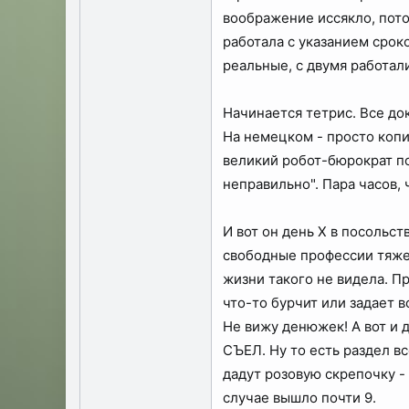
воображение иссякло, потом
работала с указанием сроко
реальные, с двумя работал
Начинается тетрис. Все док
На немецком - просто копи
великий робот-бюрократ по
неправильно". Пара часов,
И вот он день Х в посольс
свободные профессии тяжел
жизни такого не видела. П
что-то бурчит или задает 
Не вижу денюжек! А вот и 
СЪЕЛ. Ну то есть раздел в
дадут розовую скрепочку - 
случае вышло почти 9.