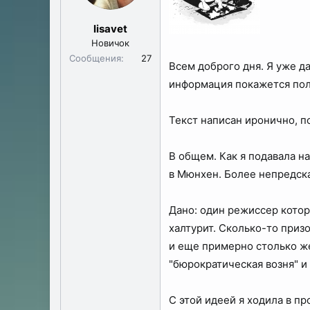
ы
л
а
lisavet
Новичок
Сообщения
27
Всем доброго дня. Я уже д
информация покажется поле
Текст написан иронично, п
В общем. Как я подавала на
в Мюнхен. Более непредска
Дано: один режиссер котор
халтурит. Сколько-то приз
и еще примерно столько же 
"бюрократическая возня" и
С этой идеей я ходила в пр