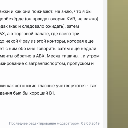
жки и как они поживают. Не знаю, что я бы
ндербехёрде (он правда говорил KVR, не важно).
дак (как и следовало ожидать), затем
Х, а в торговой палате, где всего три
до некой Фрау из этой конторы, которая еще
ет с ним обо мне говорить, затем еще недели
кументы обратно в АБХ. Месяц тишины... и утром
изирование с загранпаспортом, пропуском и
ики как эстонские гласные учетверяются - так
идания был бы хороший B1.
Последнее редактирование модератором:
08.06.2019