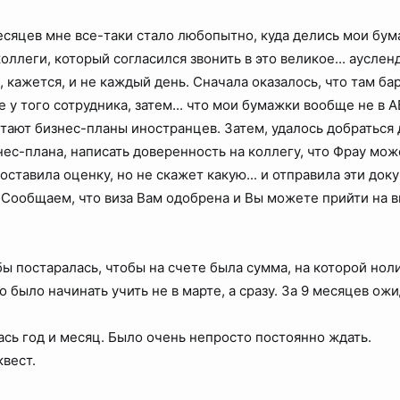
есяцев мне все-таки стало любопытно, куда делись мои бума
коллеги, который согласился звонить в это великое... аусле
 кажется, и не каждый день. Сначала оказалось, что там бар
 у того сотрудника, затем... что мои бумажки вообще не в АБ
итают бизнес-планы иностранцев. Затем, удалось добраться 
нес-плана, написать доверенность на коллегу, что Фрау мож
составила оценку, но не скажет какую... и отправила эти до
"Сообщаем, что виза Вам одобрена и Вы можете прийти на в
бы постаралась, чтобы на счете была сумма, на которой нол
о было начинать учить не в марте, а сразу. За 9 месяцев ож
ась год и месяц. Было очень непросто постоянно ждать.
вест.