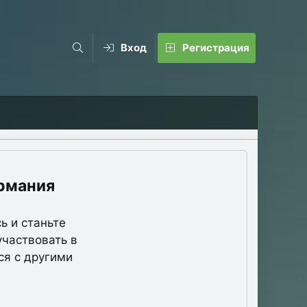
Вход
Регистрация
рмания
ь и станьте
участвовать в
ся с другими