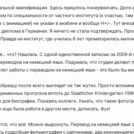
льной квалификации. Здесь пришлось понервничать. Дело 
ом по специальности от частного института (к счастью, та
е с анимацией) не указан в анабине и вообще H+/-. Тут вне
диплома в Германии. Я ничего не стала подтверждать. Про
Правда на институт, где училась 6 лет проматерилась милли
я... что? Нашлась. С одной единственной записью за 2009-й 
реводом на немецкий язык. Подумала, что студии делают п
0 лет работы с переводом на немецкий язык - это было бы м
образцу после всего выглядит не так жутко. Просто вспомн
ременных пропусков вплоть до Staatlicher Kindergarten (19
 для биографии. Показать коллеге. Узнать, что такие фотог
 еще была работа в другом месте, дописать. Фух!
тся, что всё. Можно выдохнуть. Перевод на немецкий язык с
ась подробная фильмография с картинками, два рекомендател