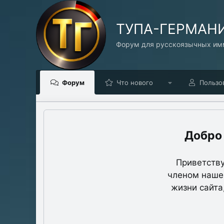
TУПА-ГЕРМАН
Форум для русскоязычных имм
Форум
Что нового
Пользо
Приветству
членом нашег
жизни сайта