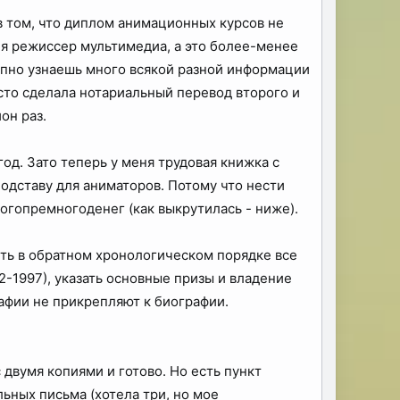
в том, что диплом анимационных курсов не
м я режиссер мультимедиа, а это более-менее
запно узнаешь много всякой разной информации
сто сделала нотариальный перевод второго и
он раз.
год. Зато теперь у меня трудовая книжка с
одставу для аниматоров. Потому что нести
ногопремногоденег (как выкрутилась - ниже).
ить в обратном хронологическом порядке все
92-1997), указать основные призы и владение
рафии не прикрепляют к биографии.
 двумя копиями и готово. Но есть пункт
ьных письма (хотела три, но мое