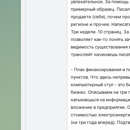
увлекательное. За помощь 
примерный образец. Писала
продаете (себя), почем про
регионе и прочее. Написат
Три недели. 10 страниц. За
позволяет как-то понять за
видимость существования в
транслейт начинаешь писат
- План финансирования и п
пунктов. Что здесь непривы
компьютерный стул - это би
бизнес. Описываем на три 
натыкаешься на информацию
вложение в предприятие. О
стоимостью электроэнергии 
(на три года вперед). Под