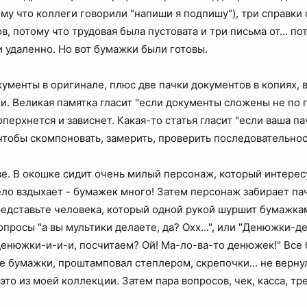
у что коллеги говорили "напиши я подпишу"), три справки о
в, потому что трудовая была пустовата и три письма от... 
и удаленно. Но вот бумажки были готовы.
ументы в оригинале, плюс две пачки документов в копиях, в
и. Великая памятка гласит "если документы сложены не по
перхнется и зависнет. Какая-то статья гласит "если ваша па
 чтобы скомпоновать, замерить, проверить последовательнос
тве. В окошке сидит очень милый персонаж, который интерес
о вздыхает - бумажек много! Затем персонаж забирает пач
редставьте человека, который одной рукой шуршит бумажка
вопросы "а вы мультики делаете, да? Охх...", или "Денюжки
денюжки-и-и-и, посчитаем? Ой! Ма-ло-ва-то денюжек!" Все 
се бумажки, проштамповал степлером, скрепочки... не верну
это из моей коллекции. Затем пара вопросов, чек, касса, тр