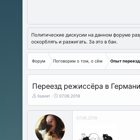
Политические дискусии на данном форуме разре
оскорблять и разжигать. За это в бан.
Форум
Поговорим о том, о сём
Опыт переезд
Переезд режиссёра в Герман
А
Д
lisavet
07.06.2019
в
а
т
т
о
а
07.06.2019
р
н
т
а
е
ч
м
а