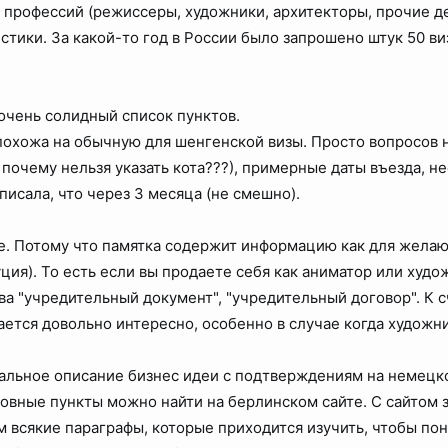
профессий (режиссеры, художники, архитекторы, прочие д
стики. За какой-то год в России было запрошено штук 50 виз
 очень солидный список пунктов.
 похожа на обычную для шенгенской визы. Просто вопросов н
, почему нельзя указать кота???), примерные даты въезда, 
писала, что через 3 месяца (не смешно).
е. Потому что памятка содержит информацию как для желаю
ция). То есть если вы продаете себя как аниматор или худож
а "учредительный документ", "учредительный договор". К сч
елается довольно интересно, особенно в случае когда худож
альное описание бизнес идеи с подтверждениям на немецком
овные пункты можно найти на берлинском сайте. С сайтом 
м всякие параграфы, которые приходится изучить, чтобы пон