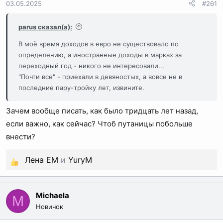
03.05.2025
#261
ы
л
а
parus сказал(а):
В моё время доходов в евро не существовало по
определению, а иностранные доходы в марках за
переходный год - никого не интересовали...
"Почти все" - приехали в девяностых, а вовсе не в
последние пару-тройку лет, извините.
Зачем вообще писать, как было тридцать лет назад,
если важно, как сейчас? Чтоб путаницы побольше
внести?
Лена EM
и
YuryM
Р
е
а
Michaela
M
к
Новичок
ц