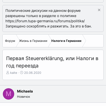
Политические дискусии на данном форуме
разрешены только в разделе о политике
https://forum.tupa-germania.ru/forums/politika/
Запрещено оскорблять и разжигать. За это в бан.
Форум
Жизнь в Германии
Налоги в Германии
Первая Steuererklärung, или Налоги в
год переезда
А
Д
kaite
20.06.2020
в
а
т
т
о
а
р
н
Michaela
M
т
а
Новичок
е
ч
м
а