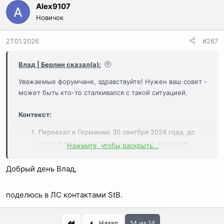
Alex9107
Новичок
27.01.2026
#267
Влад | Берлин сказал(а):
Уважаемые форумчане, здравствуйте! Нужен ваш совет -
может быть кто-то сталкивался с такой ситуацией.
Контекст:
Переехал в Германию 30 cентбря 2024 года, до
этого жил в Казахстане, работал на фрилансе.
Нажмите, чтобы раскрыть...
В Германии сразу вышел на официальную работу.
Фриланс доход до переезда задекларировал в
Добрый день Влад,
формуляре Anlage AUS при подаче налоговой
декларации.
поделюсь в ЛС контактами StB.
Подтвердить уплаченный налог с фриланс дохода
за время пребывания в Казахстане не могу.
Первый
Назад
14 из 14