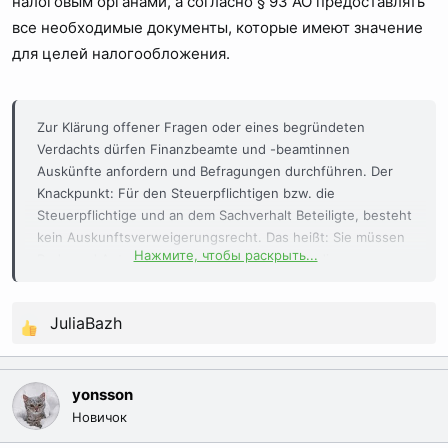
налоговым органами, а согласно § 93 AO предоставлять
все необходимые документы, которые имеют значение
для целей налогообложения.
Zur Klärung offener Fragen oder eines begründeten
Verdachts dürfen Finanzbeamte und -beamtinnen
Auskünfte anfordern und Befragungen durchführen. Der
Knackpunkt: Für den Steuerpflichtigen bzw. die
Steuerpflichtige und an dem Sachverhalt Beteiligte, besteht
kein Auskunftsverweigerungsrecht. Das heißt: Sie müssen
Нажмите, чтобы раскрыть...
Rede und Antwort stehen beziehungsweise die
gewünschten Informationen liefern. Auch dann, wenn Sie
sich dadurch in der betreffenden Steuerangelegenheit
JuliaBazh
selbst belasten. Geregelt ist das Ganze in Paragraf 90 der
Р
Abgabenordnung
unter dem Stichwort "Mitwirkungspflicht
е
der Beteiligten".
а
yonsson
к
Новичок
ц