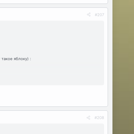
#207
 такое яблоку) :
#208