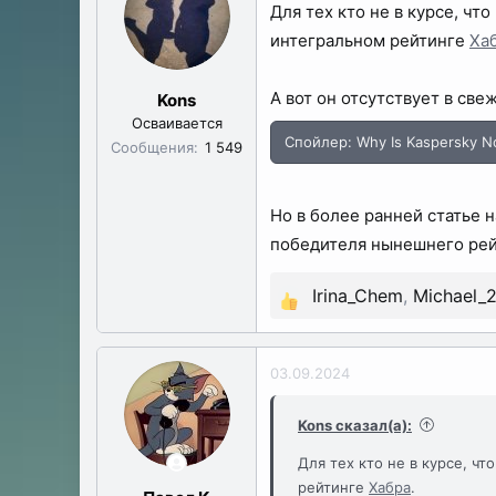
Для тех кто не в курсе, чт
ы
л
а
интегральном рейтинге
Ха
А вот он отсутствует в св
Kons
Осваивается
Спойлер:
Why Is Kaspersky No
Сообщения
1 549
Но в более ранней статье 
победителя нынешнего рей
Irina_Chem
,
Michael_
Р
е
а
03.09.2024
к
ц
Kons сказал(а):
и
Для тех кто не в курсе, ч
и
рейтинге
Хабра
.
: