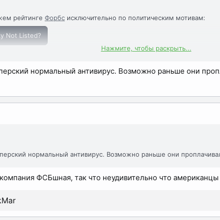
ежем рейтинге
Форбс
исключительно по политическим мотивам:
y Not Listed?
Нажмите, чтобы раскрыть...
 на том же
Форбс
, когда о достоинствах Касперского еще можно был
перский нормальный антивирус. Возможно раньше они пропл
тинга.
сперский нормальный антивирус. Возможно раньше они проплачивал
компания ФСБшная, так что неудивительно что американцы 
kMar