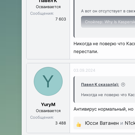
Павел К
Осваивается
А вот он отсутствует в св
Сообщения
7 603
Спойлер:
Why Is Kaspersk
Но в более ранней статье
Никогда не поверю что Кас
победителя нынешнего рей
перестали.
03.09.2024
Y
Павел К сказал(а):
Никогда не поверю что Ка
YuryM
Антивирус нормальный, но 
Осваивается
Сообщения
Юсси Ватанен
и
N1c
3 488
Р
е