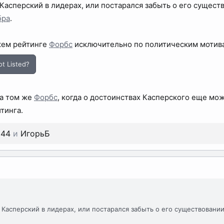
о Касперский в лидерах, или постарался забыть о его сущест
бра
.
ежем рейтинге
Форбс
исключительно по политическим мотив
t Listed?
на том же
Форбс
, когда о достоинствах Касперского еще мож
тинга.
244
и
ИгорьБ
то Касперский в лидерах, или постарался забыть о его существовани