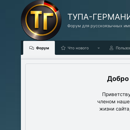
TУПА-ГЕРМАН
Форум для русскоязычных имм
Форум
Что нового
Пользо
Приветству
членом нашег
жизни сайта