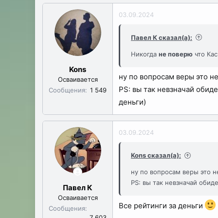
а
03.09.2024
к
ц
Павел К сказал(а):
и
Никогда
не поверю
что Кас
и
:
Kons
ну по вопросам веры это не
Осваивается
PS: вы так невзначай обид
Сообщения
1 549
деньги)
03.09.2024
Kons сказал(а):
ну по вопросам веры это н
PS: вы так невзначай обид
Павел К
Осваивается
Все рейтинги за деньги
Сообщения
7 603