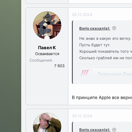
26.12.2024
Boris сказал(а):
Не знаю в какую это ветку.
Пусть будет тут.
Павел К
Хороший показатель того ч
Осваивается
Сколько граблей им не поло
Сообщения
7 603
В принципе Apple все верн
26.12.2024
Boris сказал(а):