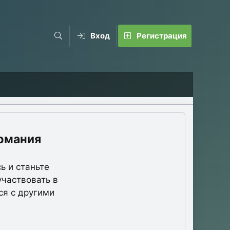
Вход
Регистрация
рмания
ь и станьте
участвовать в
ся с другими