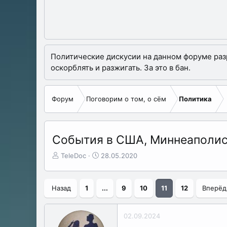
Политические дискусии на данном форуме разре
оскорблять и разжигать. За это в бан.
Форум
Поговорим о том, о сём
Политика
События в США, Миннеаполис
А
Д
TeleDoc
28.05.2020
в
а
т
т
о
а
Назад
1
...
9
10
11
12
Вперёд
р
н
т
а
е
ч
02.09.2024
м
а