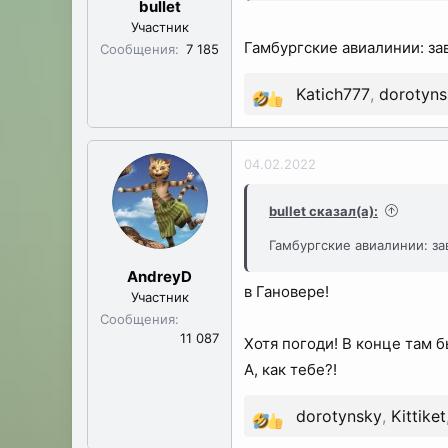
bullet
Участник
Гамбургские авиалинии: зав
Сообщения
7 185
Katich777
,
dorotyns
Р
е
а
04.02.2022
к
ц
bullet сказал(а):
и
Гамбургские авиалинии: за
и
:
AndreyD
в Гановере!
Участник
Сообщения
11 087
Хотя погоди! В конце там б
А, как тебе?!
dorotynsky
,
Kittiket
Р