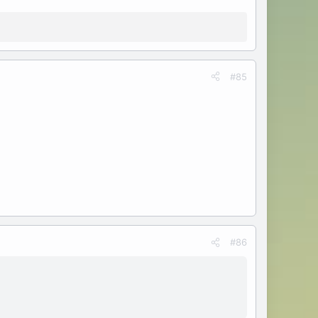
#85
#86