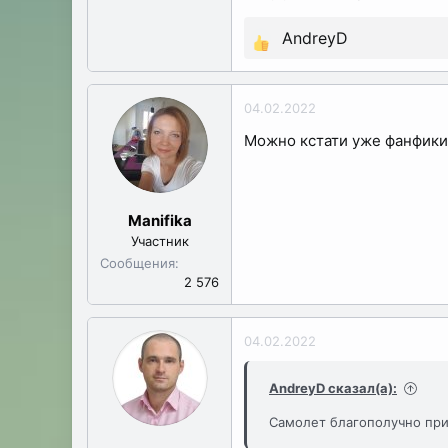
AndreyD
Р
е
а
04.02.2022
к
Можно кстати уже фанфики 
ц
и
и
:
Manifika
Участник
Сообщения
2 576
04.02.2022
AndreyD сказал(а):
Самолет благополучно при