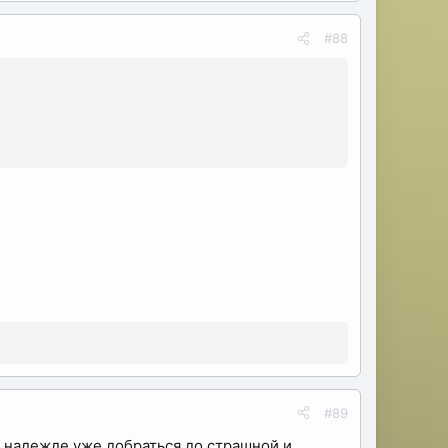
#88
#89
в надежде уже добраться до страшной и