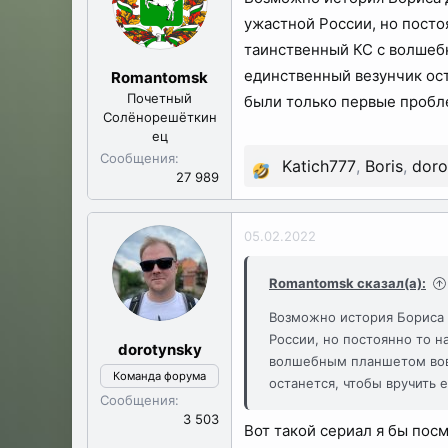
ц
ужастной России, но посто
и
и
таинственный КС с волшебн
:
единственный везунчик ост
Romantomsk
Почетный
были только первые пробл
Солёнорешёткин
ец
Сообщения
Katich777
,
Boris
,
doro
Р
27 989
е
а
05.02.2022
к
ц
Romantomsk сказал(а):
и
Возможно история Бориса 
и
России, но постоянно то н
:
dorotynsky
волшебным планшетом вовс
Команда форума
останется, чтобы вручить 
Сообщения
3 503
Вот такой сериал я бы пос