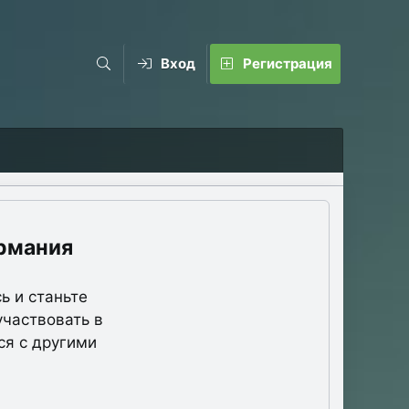
Вход
Регистрация
рмания
ь и станьте
участвовать в
ся с другими