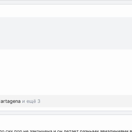
artagena
и ещё 3
о сих пор не закончена и он летает разными авиалиниями 