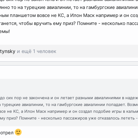
янно то на турецкие авиалинии, то на гамбургские авиалин
ым планшетом вовсе не КС, а Илон Маск например и он соз
анется, чтобы вручить ему приз? Помните - несколько пасса
емы!
tynsky
и ещё 1 человек
до сих пор не закончена и он летает разными авиалиниями в наде
а турецкие авиалинии, то на гамбургские авиалинии попадает. Воз
е не КС, а Илон Маск например и он создал подобие игры в кальм
ему приз? Помните - несколько пассажиров уже отказалось лететь 
мотрел