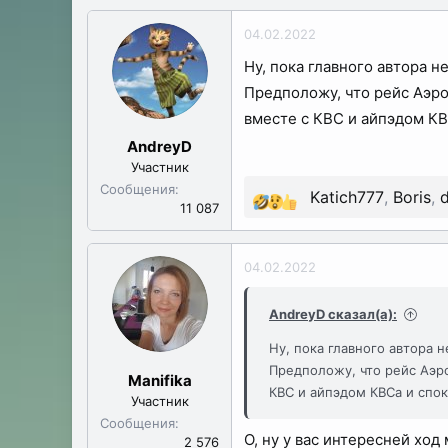
а
04.02.2022
к
Ну, пока главного автора 
ц
Предположу, что рейс Аэро
и
и
вместе с КВС и айпэдом К
:
AndreyD
Участник
Сообщения
Katich777
,
Boris
,
Р
11 087
е
а
04.02.2022
к
ц
AndreyD сказал(а):
и
Ну, пока главного автора 
и
Предположу, что рейс Аэро
:
Manifika
КВС и айпэдом КВСа и спо
Участник
Сообщения
О, ну у вас интересней ход 
2 576