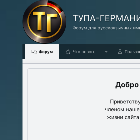
TУПА-ГЕРМАН
Форум для русскоязычных имм
Форум
Что нового
Пользо
Приветству
членом нашег
жизни сайта