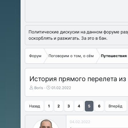
Политические дискусии на данном форуме разре
оскорблять и разжигать. За это в бан.
Форум
Поговорим о том, о сём
Путешествия 
История прямого перелета из 
А
Д
Boris
01.02.2022
в
а
т
т
о
а
Назад
1
2
3
4
5
6
Вперёд
р
н
т
а
е
ч
04.02.2022
м
а