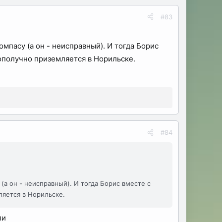
#83
мпасу (а он - неисправный). И тогда Борис
ополучно приземляется в Норильске.
#84
(а он - неисправный). И тогда Борис вместе с
яется в Норильске.
ли