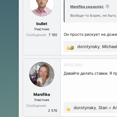
ы
л
Manifika сказал(а):
а
Вообще-то Борис, не быть 
bullet
Участник
Он просто рискует не дожи
Сообщения
7 185
dorotynsky
,
Michae
Р
е
а
04.02.2022
к
Давайте делать ставки. Я п
ц
и
и
:
Manifika
Участник
Сообщения
dorotynsky
,
Stan
и
A
Р
2 576
е