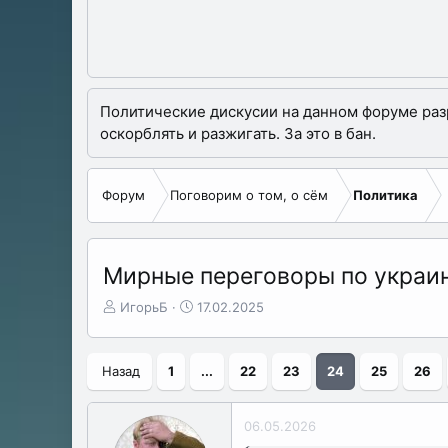
Политические дискусии на данном форуме разре
оскорблять и разжигать. За это в бан.
Форум
Поговорим о том, о сём
Политика
Мирные переговоры по украи
А
Д
ИгорьБ
17.02.2025
в
а
т
т
о
а
Назад
1
...
22
23
24
25
26
р
н
т
а
е
ч
06.05.2026
м
а