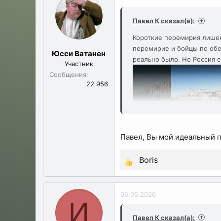
к
ц
Павел К сказал(а):
и
Короткие перемирия лишен
и
перемирие и бойцы по обеи
:
Юсси Ватанен
реально было. Но Россия 
Участник
Сообщения
22 956
Павел, Вы мой идеальный 
Boris
Р
е
а
06.05.2026
к
И
ц
Павел К сказал(а):