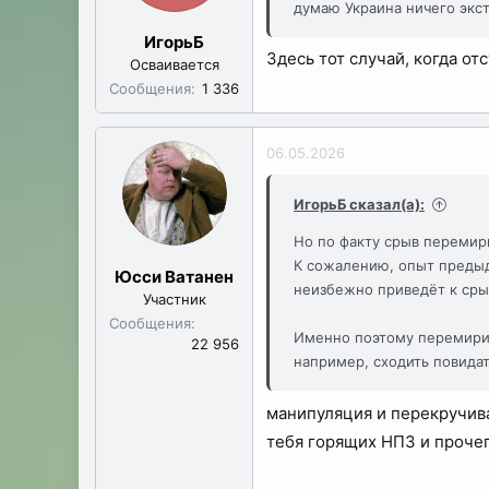
думаю Украина ничего экст
ИгорьБ
Здесь тот случай, когда о
Осваивается
Сообщения
1 336
06.05.2026
ИгорьБ сказал(а):
Но по факту срыв перемири
К сожалению, опыт предыд
Юсси Ватанен
неизбежно приведёт к сры
Участник
Сообщения
Именно поэтому перемирия
22 956
например, сходить повидат
манипуляция и перекручива
тебя горящих НПЗ и прочего