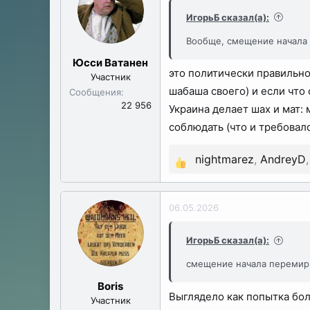
ы
л
ИгорьБ сказал(а):
а
Вообще, смещение начала 
Юсси Ватанен
это политически правильно
Участник
шабаша своего) и если что 
Сообщения
22 956
Украина делает шах и мат:
соблюдать (что и требовало
nightmarez
,
AndreyD
Р
е
а
06.05.2026
к
ц
ИгорьБ сказал(а):
и
смещение начала перемири
и
:
Boris
Выглядело как попытка бол
Участник