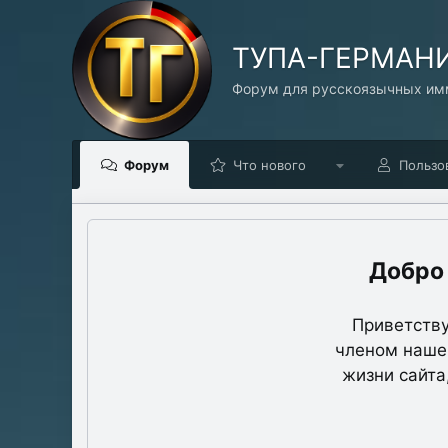
TУПА-ГЕРМАН
Форум для русскоязычных имм
Форум
Что нового
Пользо
Приветству
членом нашег
жизни сайта