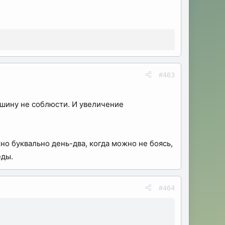
#463
шину не соблюсти. И увеличение
о буквально день-два, когда можно не боясь,
еды.
#464