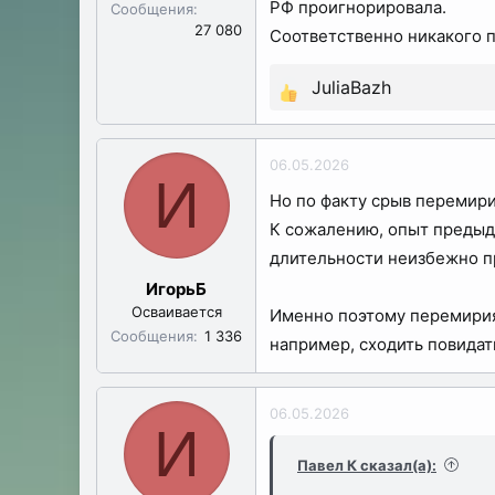
РФ проигнорировала.
Сообщения
27 080
Соответственно никакого 
JuliaBazh
Р
е
а
06.05.2026
к
И
Но по факту срыв перемири
ц
К сожалению, опыт предыд
и
и
длительности неизбежно п
:
ИгорьБ
Осваивается
Именно поэтому перемирия 
Сообщения
1 336
например, сходить повидать
06.05.2026
И
Павел К сказал(а):