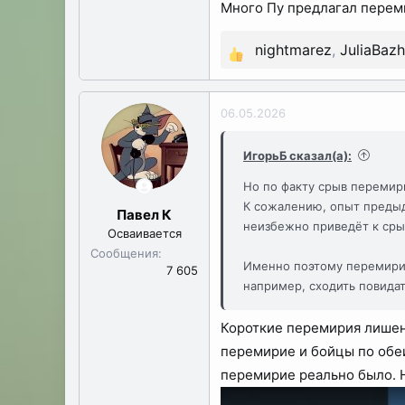
Много Пу предлагал переми
nightmarez
,
JuliaBazh
Р
е
а
06.05.2026
к
ц
ИгорьБ сказал(а):
и
Но по факту срыв перемири
и
К сожалению, опыт предыд
:
Павел К
неизбежно приведёт к сры
Осваивается
Сообщения
Именно поэтому перемирия
7 605
например, сходить повидат
Короткие перемирия лишены
перемирие и бойцы по обеи
перемирие реально было. Н