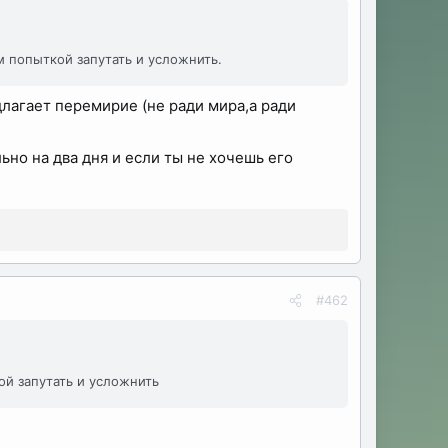
 попыткой запутать и усложнить.
лагает перемирие (не ради мира,а ради
ьно на два дня и если ты не хочешь его
#462
й запутать и усложнить