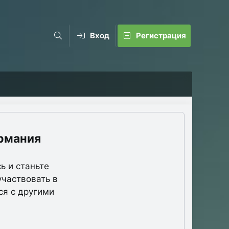
Вход
Регистрация
рмания
ь и станьте
участвовать в
ся с другими