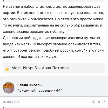
Не статья а набор штампов, с целью зашельмовать две
партии. Возможно, в книжке, на которую там ссылаются,
это раскрыто и объясняется. Но статья это просто какие-
то лозунги, рассчитанные на не сильно образованную и
сильно экзальтированную публику.
Две партии побеждающие демократическим путем на
вроде как честных выборах заранее обвиняются в том,
что "построят режим подобный российскому" - это прям
сильно. И все вот в таком духе
viest
,
ИгорьБ
и
Анна Петрова
Р
е
а
Елена Зигель
к
Присяжный переводчик ФРГ
ц
и
01.09.2024
#127
и