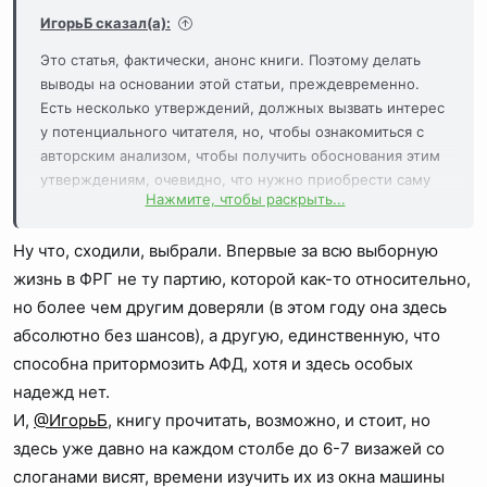
:
ИгорьБ сказал(а):
Это статья, фактически, анонс книги. Поэтому делать
выводы на основании этой статьи, преждевременно.
Есть несколько утверждений, должных вызвать интерес
у потенциального читателя, но, чтобы ознакомиться с
авторским анализом, чтобы получить обоснования этим
утверждениям, очевидно, что нужно приобрести саму
Нажмите, чтобы раскрыть...
книгу.
Ну что, сходили, выбрали. Впервые за всю выборную
жизнь в ФРГ не ту партию, которой как-то относительно,
но более чем другим доверяли (в этом году она здесь
абсолютно без шансов), а другую, единственную, что
способна притормозить АФД, хотя и здесь особых
надежд нет.
И,
@ИгорьБ
, книгу прочитать, возможно, и стоит, но
здесь уже давно на каждом столбе до 6-7 визажей со
слоганами висят, времени изучить их из окна машины