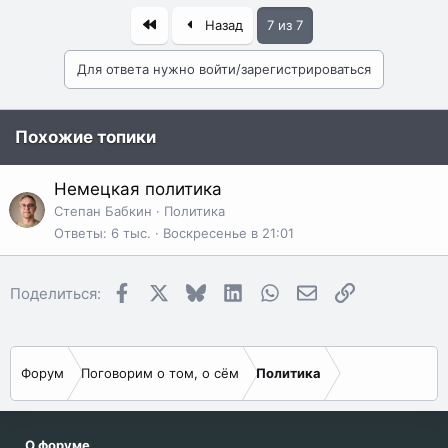
Первый
Назад
7 из 7
Для ответа нужно войти/зарегистрироваться
Похожие топики
Немецкая политика
Степан Бабкин
Политика
Ответы
6 тыс.
Воскресенье в 21:01
Facebook
X
Bluesky
LinkedIn
WhatsApp
Электронная поч
Ссылка
Поделиться:
Форум
Поговорим о том, о сём
Политика
О форуме