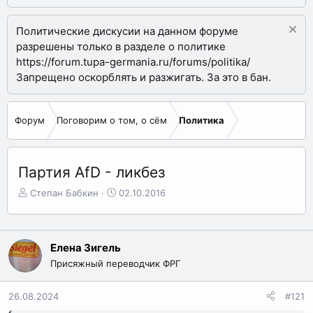
Политические дискусии на данном форуме
разрешены только в разделе о политике
https://forum.tupa-germania.ru/forums/politika/
Запрещено оскорблять и разжигать. За это в бан.
Форум
Поговорим о том, о сём
Политика
Партия AfD - ликбез
А
Д
Степан Бабкин
02.10.2016
в
а
т
т
о
а
р
н
Елена Зигель
т
а
Присяжный переводчик ФРГ
е
ч
м
а
26.08.2024
#121
ы
л
а