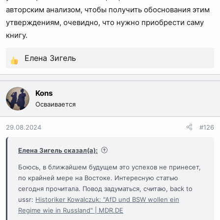
авторским анализом, чтобы получить обоснования этим
утверждениям, очевидно, что нужно приобрести саму
книгу.
Елена Зигель
Р
е
а
Kons
к
Осваивается
ц
и
29.08.2024
#126
и
:
Елена Зигель сказал(а):
Боюсь, в ближайшем будущем это успехов не принесет,
по крайней мере на Востоке. Интересную статью
сегодня прочитала. Повод задуматься, считаю, back to
ussr:
Historiker Kowalczuk: "AfD und BSW wollen ein
Regime wie in Russland" | MDR.DE