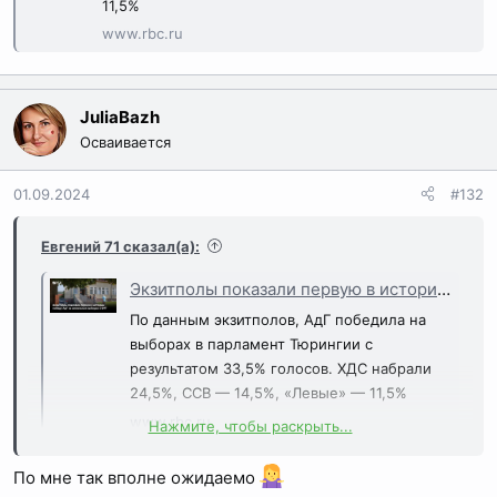
11,5%
www.rbc.ru
JuliaBazh
Осваивается
01.09.2024
#132
Евгений 71 сказал(а):
Экзитполы показали первую в истории победу АдГ на земельных выборах в ФРГ
По данным экзитполов, АдГ победила на
выборах в парламент Тюрингии с
результатом 33,5% голосов. ХДС набрали
24,5%, ССВ — 14,5%, «Левые» — 11,5%
www.rbc.ru
Нажмите, чтобы раскрыть...
По мне так вполне ожидаемо