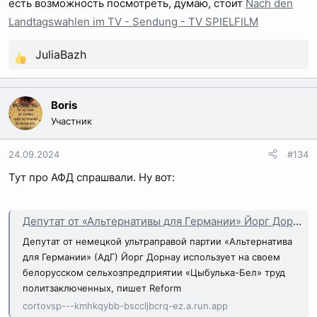
есть возможность посмотреть, думаю, стоит
Nach den
Landtagswahlen im TV - Sendung - TV SPIELFILM
JuliaBazh
Р
е
а
Boris
к
Участник
ц
и
24.09.2024
#134
и
Тут про АФД спрашвали. Ну вот:
:
Депутат от «Альтернативы для Германии» Йорг Дорнау использует на своем белорусском сельхозпредприятии труд политзаключенных — Reform.news
Депутат от немецкой ультраправой партии «Альтернатива
для Германии» (АдГ) Йорг Дорнау использует на своем
белорусском сельхозпредприятии «Цыбулька-Бел» труд
политзаключенных, пишет Reform
cortovsp---kmhkqybb-bsccljbcrq-ez.a.run.app