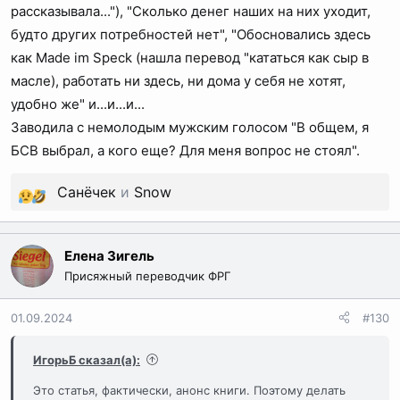
рассказывала..."), "Сколько денег наших на них уходит,
будто других потребностей нет", "Обосновались здесь
как Made im Speck (нашла перевод "кататься как сыр в
масле), работать ни здесь, ни дома у себя не хотят,
удобно же" и...и...и...
Заводила с немолодым мужским голосом "В общем, я
БСВ выбрал, а кого еще? Для меня вопрос не стоял".
Санёчек
и
Snow
Р
е
а
Елена Зигель
к
Присяжный переводчик ФРГ
ц
и
01.09.2024
#130
и
:
ИгорьБ сказал(а):
Это статья, фактически, анонс книги. Поэтому делать