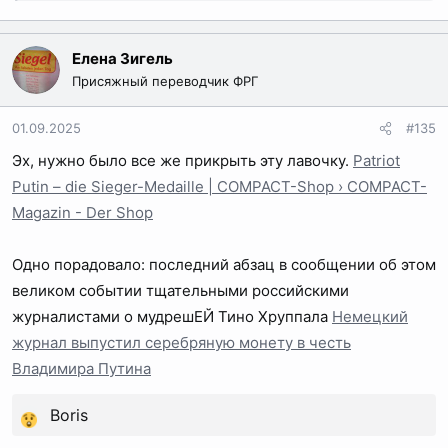
Елена Зигель
Присяжный переводчик ФРГ
01.09.2025
#135
Эх, нужно было все же прикрыть эту лавочку.
Patriot
Putin – die Sieger-Medaille | COMPACT-Shop › COMPACT-
Magazin - Der Shop
Одно порадовало: последний абзац в сообщении об этом
великом событии тщательными российскими
журналистами о мудрешЕЙ Тино Хруппала
Немецкий
журнал выпустил серебряную монету в честь
Владимира Путина
Boris
Р