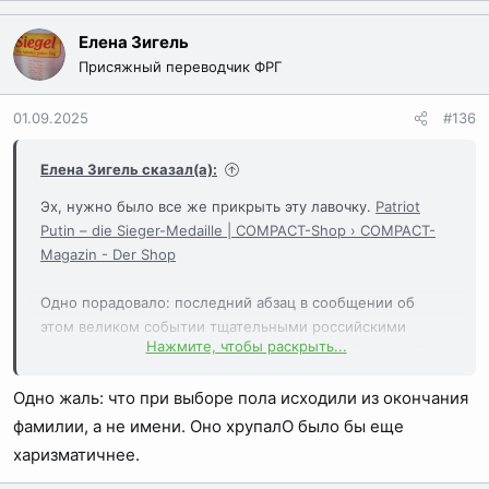
е
а
Елена Зигель
к
Присяжный переводчик ФРГ
ц
и
01.09.2025
#136
и
:
Елена Зигель сказал(а):
Эх, нужно было все же прикрыть эту лавочку.
Patriot
Putin – die Sieger-Medaille | COMPACT-Shop › COMPACT-
Magazin - Der Shop
Одно порадовало: последний абзац в сообщении об
этом великом событии тщательными российскими
Нажмите, чтобы раскрыть...
журналистами о мудрешЕЙ Тино Хруппала
Немецкий
журнал выпустил серебряную монету в честь
Одно жаль: что при выборе пола исходили из окончания
Владимира Путина
фамилии, а не имени. Оно хрупалО было бы еще
харизматичнее.