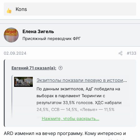
Kons
Р
е
а
Елена Зигель
к
Присяжный переводчик ФРГ
ц
и
02.09.2024
#133
и
:
Евгений 71 сказал(а):
Экзитполы показали первую в истории победу АдГ на земельных выборах в ФРГ
По данным экзитполов, АдГ победила на
выборах в парламент Тюрингии с
результатом 33,5% голосов. ХДС набрали
24,5%, ССВ — 14,5%, «Левые» — 11,5%
www.rbc.ru
Нажмите, чтобы раскрыть...
ARD изменил на вечер программу. Кому интересно и