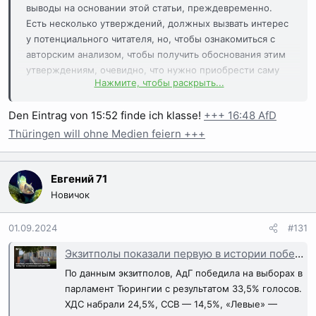
выводы на основании этой статьи, преждевременно.
Есть несколько утверждений, должных вызвать интерес
у потенциального читателя, но, чтобы ознакомиться с
авторским анализом, чтобы получить обоснования этим
утверждениям, очевидно, что нужно приобрести саму
Нажмите, чтобы раскрыть...
книгу.
Den Eintrag von 15:52 finde ich klasse!
+++ 16:48 AfD
Thüringen will ohne Medien feiern +++
Евгений 71
Новичок
01.09.2024
#131
Экзитполы показали первую в истории победу АдГ на земельных выборах в ФРГ
По данным экзитполов, АдГ победила на выборах в
парламент Тюрингии с результатом 33,5% голосов.
ХДС набрали 24,5%, ССВ — 14,5%, «Левые» —