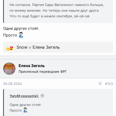
Не согласна. Партия Сары Вагенкнехт намного больше,
по моему мнению. Но теперь они нашли друг друга.
Что-то ещё будет в начале сентября, ой-ой-ой.
Одни других стоят.
Просто
Snow
и
Елена Зигель
Р
е
а
Елена Зигель
к
Присяжный переводчик ФРГ
ц
и
26.08.2024
#123
и
:
YuryM сказал(а):
Одни других стоят.
Просто