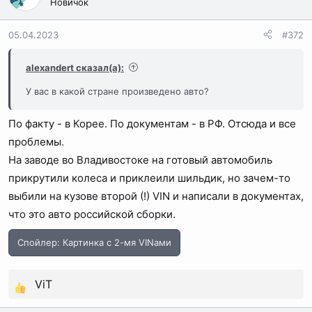
Новичок
05.04.2023
#372
alexandert сказал(а):
У вас в какой стране произведено авто?
По факту - в Корее. По документам - в РФ. Отсюда и все
проблемы.
На заводе во Владивостоке на готовый автомобиль
прикрутили колеса и приклеили шильдик, но зачем-то
выбили на кузове второй (!) VIN и написали в документах,
что это авто российской сборки.
Спойлер:
Картинка с 2-мя VINами
ViT
Р
е