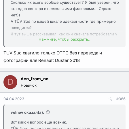
Сколько их всего вообще существует? Я был уверен, что
это одна контора с несколькими филиалами... Однако
нет))
А TÜV Süd по вашей шкале адекватности где примерно
находится?
Я тут выше рассказывал, как они сначала потребовали у
Нажмите, чтобы раскрыть...
меня ОТТС, а потом еще сертификаты соответствия,
упомянутые в нем)))
TUV Sud хватило только ОТТС без перевода и
фотографий для Renault Duster 2018
den_from_nn
D
Новичок
04.04.2023
#366
volnov сказал(а):
Вот какой вопрос еще возник.
TÜV Nord подумал недельку, и прислал дополнительные