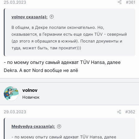
25.03.2023
#361
ы
л
а
volnov сказал(а):
В общем, в Декре послали окончательно. Но,
оказывается, в Германии есть еще один TÜV - северный
(до этого я обращался в южный). Послал документы и
туда, может быть, там прокатит)))
- по моему опыту самый адекват TÜV Hansa, далее
Dekra. А вот Nord вообще не алё
volnov
Новичок
29.03.2023
#362
Medvedya сказал(а):
- по моему опыту самый адекват TÜV Hansa, далее