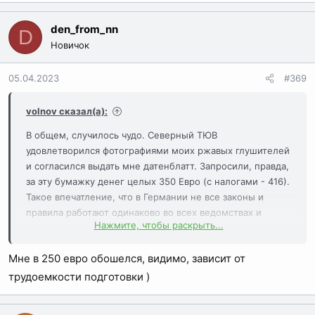
е
а
den_from_nn
D
к
Новичок
ц
и
05.04.2023
#369
и
:
volnov сказал(а):
В общем, случилось чудо. Северный ТЮВ
удовлетворился фотографиями моих ржавых глушителей
и согласился выдать мне датенблатт. Запросили, правда,
за эту бумажку денег целых 350 Евро (с налогами - 416).
Такое впечатление, что в Германии не все законы и
правила работают одинаково во всех ведомствах и
Нажмите, чтобы раскрыть...
случаях)))
Всем, кто давал мне тут ценные советы - большое
Мне в 250 евро обошелся, видимо, зависит от
спасибо.
Теперь вот какой вопрос: полученный датенблатт
трудоемкости подготовки )
принимают все пункты техосмотра? У нас в городке есть
только пункты ТО Декры и южного ТЮВ. Северного нет.