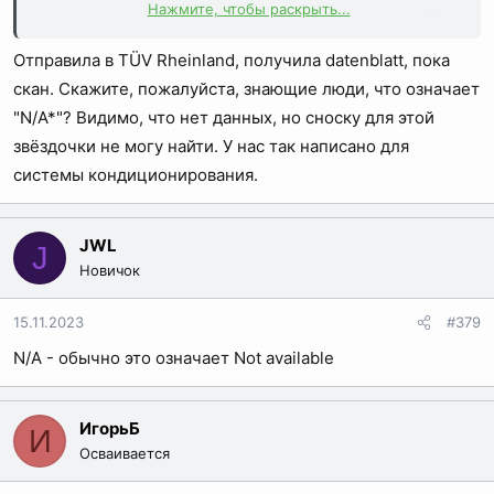
Нажмите, чтобы раскрыть...
отвечают, что не делают для машин из России, и т.д. Как
я вижу по темам на форуме, это не совсем так. Поэтому
Отправила в TÜV Rheinland, получила datenblatt, пока
и возникла мысль самим запросить данные в Германии,
думаю, что эти данные это и есть datenblatt.
скан. Скажите, пожалуйста, знающие люди, что означает
Все документы, которые перечислены в начале темы, в
"N/A*"? Видимо, что нет данных, но сноску для этой
наличии.
звёздочки не могу найти. У нас так написано для
По почте запросили в TUV SUD, они пока не отказали, но
системы кондиционирования.
отправили делать заказ в их интернет магазине. Там
нужен немецкий почтовый адрес, а у нас нет его. В
связи с этим вопрос, скажите пожалуйста, для чего
JWL
J
нужен адрес? Просто чтобы на него пришёл сам
Новичок
документ или ещё для чего-то? Можно просто указать
адрес знакомых?
15.11.2023
#379
N/A - обычно это означает Not available
ИгорьБ
И
Осваивается