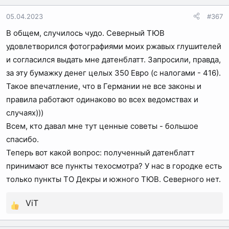
и
05.04.2023
#367
и
В общем, случилось чудо. Северный ТЮВ
:
удовлетворился фотографиями моих ржавых глушителей
и согласился выдать мне датенблатт. Запросили, правда,
за эту бумажку денег целых 350 Евро (с налогами - 416).
Такое впечатление, что в Германии не все законы и
правила работают одинаково во всех ведомствах и
случаях)))
Всем, кто давал мне тут ценные советы - большое
спасибо.
Теперь вот какой вопрос: полученный датенблатт
принимают все пункты техосмотра? У нас в городке есть
только пункты ТО Декры и южного ТЮВ. Северного нет.
ViT
Р
е