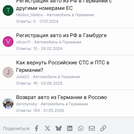
Регистрация авто из РФ в Германии с
другими номерами ЕС
T
tibidox_tibidox
Автомобиль в Германии
Ответы
0
17.07.2024
Регистрация авто из РФ в Гамбурге
V
vilsou11
Автомобиль в Германии
Ответы
15
26.02.2024
Как вернуть Российские СТС и ПТС в
Германии?
J
Julia22
Автомобиль в Германии
Ответы
16
03.06.2025
Возврат авто из Германии в Россию
dorotynsky
Автомобиль в Германии
Ответы
193
21.05.2026
Facebook
X
Bluesky
LinkedIn
WhatsApp
Электронная поч
Ссылка
Поделиться: