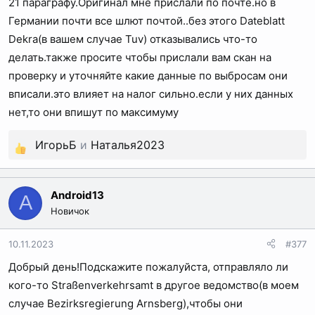
21 параграфу.Оригинал мне прислали по почте.но в
Германии почти все шлют почтой..без этого Dateblatt
Dekra(в вашем случае Tuv) отказывались что-то
делать.также просите чтобы прислали вам скан на
проверку и уточняйте какие данные по выбросам они
вписали.это влияет на налог сильно.если у них данных
нет,то они впишут по максимуму
ИгорьБ
и
Наталья2023
Р
е
а
Android13
A
к
Новичок
ц
и
10.11.2023
#377
и
Добрый день!Подскажите пожалуйста, отправляло ли
:
кого-то Straßenverkehrsamt в другое ведомство(в моем
случае Bezirksregierung Arnsberg),чтобы они