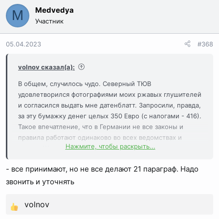
а
Medvedya
M
к
Участник
ц
и
05.04.2023
#368
и
:
volnov сказал(а):
В общем, случилось чудо. Северный ТЮВ
удовлетворился фотографиями моих ржавых глушителей
и согласился выдать мне датенблатт. Запросили, правда,
за эту бумажку денег целых 350 Евро (с налогами - 416).
Такое впечатление, что в Германии не все законы и
правила работают одинаково во всех ведомствах и
Нажмите, чтобы раскрыть...
случаях)))
Всем, кто давал мне тут ценные советы - большое
- все принимают, но не все делают 21 параграф. Надо
спасибо.
Теперь вот какой вопрос: полученный датенблатт
звонить и уточнять
принимают все пункты техосмотра? У нас в городке есть
только пункты ТО Декры и южного ТЮВ. Северного нет.
volnov
Р