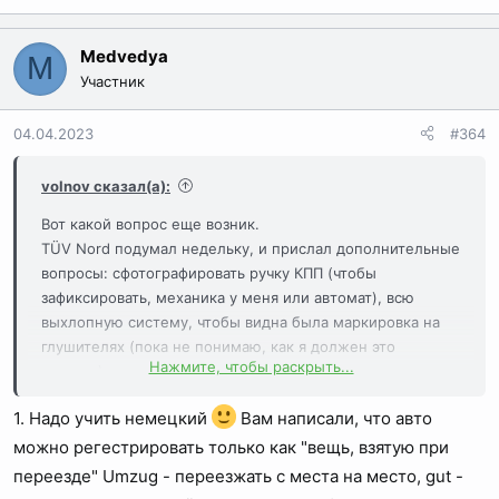
Medvedya
M
Участник
04.04.2023
#364
volnov сказал(а):
Вот какой вопрос еще возник.
TÜV Nord подумал недельку, и прислал дополнительные
вопросы: сфотографировать ручку КПП (чтобы
зафиксировать, механика у меня или автомат), всю
выхлопную систему, чтобы видна была маркировка на
глушителях (пока не понимаю, как я должен это
Нажмите, чтобы раскрыть...
сделать), а также сообщили, что поскольку машина
Евро-4, то "Регистрация в Германии будет возможно
1. Надо учить немецкий
Вам написали, что авто
только в качестве товара для вывоза." (Das Fahrzeug
erfüllt Abgasseitig nur die Euro 4. Handelst es sich um
можно регестрировать только как "вещь, взятую при
Umzugsgut? Nur als Umzugsgut wäre eine Zulassung in
переезде" Umzug - переезжать с места на место, gut -
Deutschland möglich).