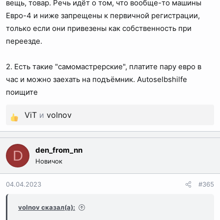
вещь, товар. Речь идёт о том, что вообще-то машины
Собственно, 2 вопроса:
Евро-4 и ниже запрещены к первичной регистрации,
Что ответить им на их вопрос? Что означает это
только если они привезены как собственность при
странное слово Umzugsgut?
переезде.
Как мне исхитриться и сделать фото, которое они
хотят? Съездить на мойку, а потом попроситься на
2. Есть такие "самомастрерские", платите пару евро в
подъемник в ближайший автосервис? ))
час и можно заехать на подъёмник. Autoselbshilfe
поищите
ViT
и
volnov
Р
е
а
den_from_nn
D
к
Новичок
ц
и
04.04.2023
#365
и
:
volnov сказал(а):