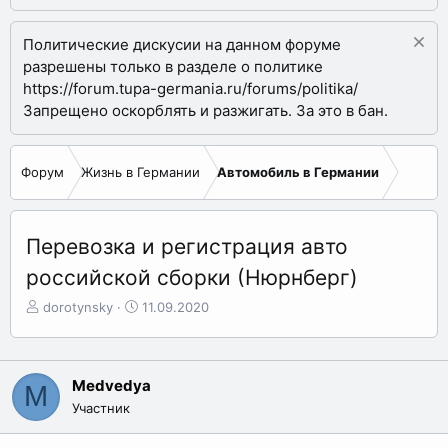
Политические дискусии на данном форуме
разрешены только в разделе о политике
https://forum.tupa-germania.ru/forums/politika/
Запрещено оскорблять и разжигать. За это в бан.
Форум
Жизнь в Германии
Автомобиль в Германии
Перевозка и регистрация авто
российской сборки (Нюрнберг)
А
Д
dorotynsky
11.09.2020
в
а
т
т
о
а
р
н
Medvedya
M
т
а
Участник
е
ч
м
а