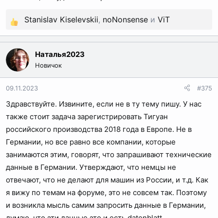
Stanislav Kiselevskii
,
noNonsense
и
ViT
Р
е
а
Наталья2023
к
Новичок
ц
и
09.11.2023
#375
и
Здравствуйте. Извините, если не в ту тему пишу. У нас
:
также стоит задача зарегистрировать Тигуан
российского производства 2018 года в Европе. Не в
Германии, но все равно все компании, которые
занимаются этим, говорят, что запрашивают технические
данные в Германии. Утверждают, что немцы не
отвечают, что не делают для машин из России, и т.д. Как
я вижу по темам на форуме, это не совсем так. Поэтому
и возникла мысль самим запросить данные в Германии,
думаю, что эти данные это и есть datenblatt.