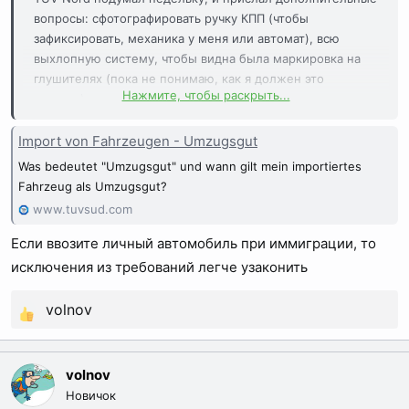
вопросы: сфотографировать ручку КПП (чтобы
зафиксировать, механика у меня или автомат), всю
выхлопную систему, чтобы видна была маркировка на
глушителях (пока не понимаю, как я должен это
Нажмите, чтобы раскрыть...
сделать), а также сообщили, что поскольку машина
Евро-4, то "Регистрация в Германии будет возможно
только в качестве товара для вывоза." (Das Fahrzeug
Import von Fahrzeugen - Umzugsgut
erfüllt Abgasseitig nur die Euro 4. Handelst es sich um
Was bedeutet "Umzugsgut" und wann gilt mein importiertes
Umzugsgut? Nur als Umzugsgut wäre eine Zulassung in
Fahrzeug als Umzugsgut?
Deutschland möglich).
www.tuvsud.com
Собственно, 2 вопроса:
Если ввозите личный автомобиль при иммиграции, то
Что ответить им на их вопрос? Что означает это
исключения из требований легче узаконить
странное слово Umzugsgut?
Как мне исхитриться и сделать фото, которое они
volnov
хотят? Съездить на мойку, а потом попроситься на
Р
подъемник в ближайший автосервис? ))
е
а
volnov
к
Новичок
ц