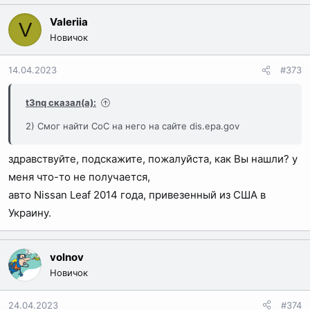
а
Valeriia
V
к
Новичок
ц
и
14.04.2023
#373
и
:
t3nq сказал(а):
2) Смог найти CoC на него на сайте dis.epa.gov
здравствуйте, подскажите, пожалуйста, как Вы нашли? у
меня что-то не получается,
авто Nissan Leaf 2014 года, привезенный из США в
Украину.
volnov
Новичок
24.04.2023
#374