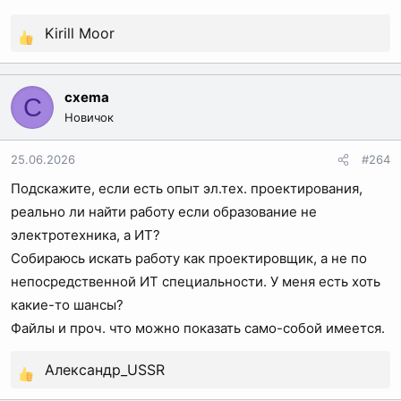
Kirill Moor
Р
е
а
cxema
C
к
Новичок
ц
и
25.06.2026
#264
и
Подскажите, если есть опыт эл.тех. проектирования,
:
реально ли найти работу если образование не
электротехника, а ИТ?
Собираюсь искать работу как проектировщик, а не по
непосредственной ИТ специальности. У меня есть хоть
какие-то шансы?
Файлы и проч. что можно показать само-собой имеется.
Александр_USSR
Р
е