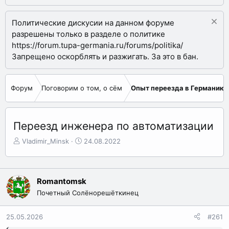
Политические дискусии на данном форуме
разрешены только в разделе о политике
https://forum.tupa-germania.ru/forums/politika/
Запрещено оскорблять и разжигать. За это в бан.
Форум
Поговорим о том, о сём
Опыт переезда в Германию
Переезд инженера по автоматизации
А
Д
Vladimir_Minsk
24.08.2022
в
а
т
т
о
а
р
н
Romantomsk
т
а
Почетный Солёнорешёткинец
е
ч
м
а
25.05.2026
#261
ы
л
а