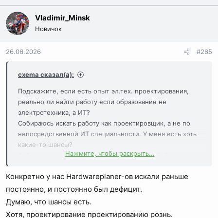
а
Vladimir_Minsk
к
Новичок
ц
и
26.06.2026
#265
и
:
cxema сказал(а):
Подскажите, если есть опыт эл.тех. проектирования,
реально ли найти работу если образование не
электротехника, а ИТ?
Собираюсь искать работу как проектировщик, а не по
непосредственной ИТ специальности. У меня есть хоть
какие-то шансы?
Нажмите, чтобы раскрыть...
Файлы и проч. что можно показать само-собой имеется.
Конкретно у нас Hardwareplaner-ов искали раньше
постоянно, и постоянно был дефицит.
Думаю, что шансы есть.
Хотя, проектирование проектированию рознь.