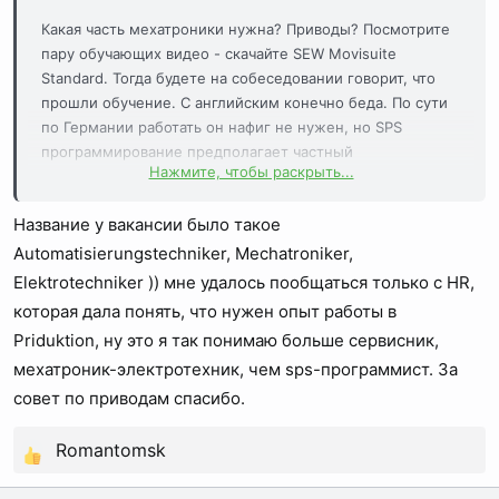
Какая часть мехатроники нужна? Приводы? Посмотрите
пару обучающих видео - скачайте SEW Movisuite
Standard. Тогда будете на собеседовании говорит, что
прошли обучение. С английским конечно беда. По сути
по Германии работать он нафиг не нужен, но SPS
программирование предполагает частный
Нажмите, чтобы раскрыть...
командировки. В том числе и в другие страны
Название у вакансии было такое
Automatisierungstechniker, Mechatroniker,
Elektrotechniker )) мне удалось пообщаться только с HR,
которая дала понять, что нужен опыт работы в
Priduktion, ну это я так понимаю больше сервисник,
мехатроник-электротехник, чем sps-программист. За
совет по приводам спасибо.
Romantomsk
Р
е