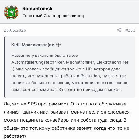
а
Romantomsk
к
Почетный Солёнорешёткинец
ц
и
26.05.2026
#263
и
:
Kirill Moor сказал(а):
Название у вакансии было такое
Automatisierungstechniker, Mechatroniker, Elektrotechniker
)) мне удалось пообщаться только с HR, которая дала
понять, что нужен опыт работы в Priduktion, ну это я так
понимаю больше сервисник, мехатроник-электротехник,
чем sps-программист. За совет по приводам спасибо.
Да, это не SPS программист. Это тот, кто обслуживает
линию - датчик настраивает, меняет если он сломался,
может подвигать конвейеры или робота туда-сюда. В
общем это тот, кому работники звонят, когда что-то не
работает)