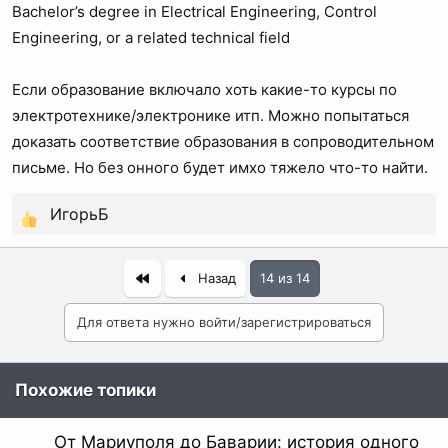
Bachelor’s degree in Electrical Engineering, Control
Engineering, or a related technical field
Если образование включало хоть какие-то курсы по
электротехнике/электронике итп. Можно попытаться
доказать соответствие образования в сопроводительном
письме. Но без онного будет имхо тяжело что-то найти.
ИгорьБ
Р
е
а
Первый
Назад
14 из 14
к
ц
Для ответа нужно войти/зарегистрироваться
и
и
Похожие топики
:
От Мариуполя до Баварии: история одного