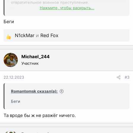
отвратительное военное преступление.
Нажмите, чтобы раскрыть...
И тоже верно, что этому преступлению уделяется
внимание, выплачиваются компенсации, есть еврейская
Беги
иммиграция. Это прекрасно и правильно.
N1ckMar
и
Red Fox
Но почему никто также не говорит про 17 млн.
мирных
Р
убитых советских граждан?
е
Не для, срача, просто давно интересно.
а
Michael_244
к
Участник
ц
и
22.12.2023
#3
и
:
Romantomsk сказал(а):
Беги
Та вроде бы ж не разжёг ничего.