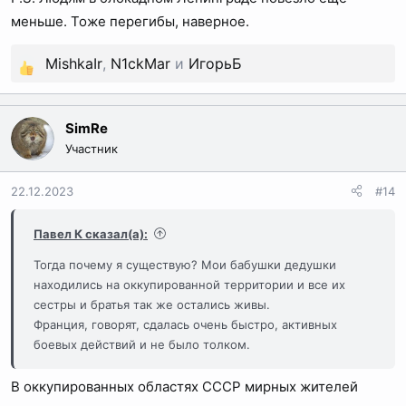
меньше. Тоже перегибы, наверное.
MishkaIr
,
N1ckMar
и
ИгорьБ
Р
е
а
SimRe
к
Участник
ц
и
22.12.2023
#14
и
:
Павел К сказал(а):
Тогда почему я существую? Мои бабушки дедушки
находились на оккупированной территории и все их
сестры и братья так же остались живы.
Франция, говорят, сдалась очень быстро, активных
боевых действий и не было толком.
В оккупированных областях СССР мирных жителей