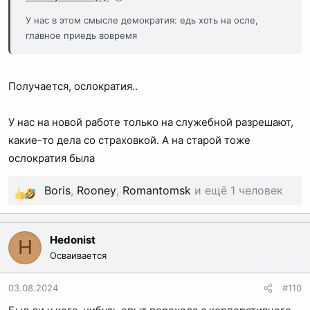
У нас в этом смысле демократия: едь хоть на осле,
главное приедь вовремя
Получается, ослократия..
У нас на новой работе только на служебной разрешают,
какие-то дела со страховкой. А на старой тоже
ослократия была
Boris
,
Rooney
,
Romantomsk
и ещё 1 человек
Р
е
а
Hedonist
H
к
Осваивается
ц
и
03.08.2024
#110
и