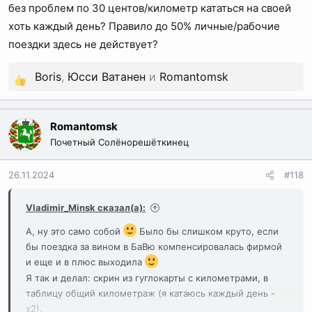
без проблем по 30 центов/километр кататься на своей
хоть каждый день? Правило до 50% личные/рабочие
поездки здесь не действует?
Boris
,
Юсси Ватанен
и
Romantomsk
Р
е
а
Romantomsk
к
Почетный Солёнорешёткинец
ц
и
26.11.2024
#118
и
:
Vladimir_Minsk сказал(а):
А, ну это само собой
Было бы слишком круто, если
бы поездка за вином в БаВю компенсировалась фирмой
и еще и в плюс выходила
Я так и делал: скрин из гуглокарты с километрами, в
таблицу общий километраж (я катаюсь каждый день -
х2).