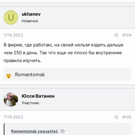
е
а
ukhanev
U
к
Новичок
ц
и
17.10.2023
#104
и
В фирме, где работаю, на своей нельзя ездить дальше
:
чем 250 в день. Так что еще не плохо бы внутренние
правила изучить.
Romantomsk
Р
е
а
Юсси Ватанен
к
Участник
ц
и
17.10.2023
#105
и
:
Romantomsk сказал(а):