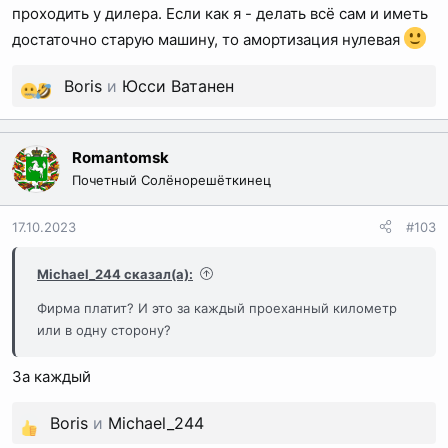
проходить у дилера. Если как я - делать всё сам и иметь
достаточно старую машину, то амортизация нулевая
Boris
и
Юсси Ватанен
Р
е
а
Romantomsk
к
Почетный Солёнорешёткинец
ц
и
17.10.2023
#103
и
:
Michael_244 сказал(а):
Фирма платит? И это за каждый проеханный километр
или в одну сторону?
За каждый
Boris
и
Michael_244
Р