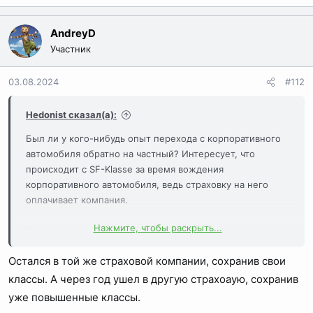
е
а
AndreyD
к
Участник
ц
и
03.08.2024
#112
и
:
Hedonist сказал(а):
Был ли у кого-нибудь опыт перехода с корпоративного
автомобиля обратно на частный? Интересует, что
происходит с SF-Klasse за время вождения
корпоративного автомобиля, ведь страховку на него
оплачивает компания.
Нажмите, чтобы раскрыть...
В идеале хотелось бы зачесть безаварийную езду на
корпоративном автомобиле в собственный SF-Klasse,
Остался в той же страховой компании, сохранив свои
чтобы уменьшить стоимость страховки на личный
автомобиль - существуют инструменты для этого?
классы. А через год ушел в другую страхоаую, сохранив
уже повышенные классы.