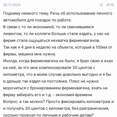
и
26.11.2024
#115
и
Подниму немного тему. Речь об использовании личного
:
автомобиля для поездок по работе.
В связи с то ли экономией, то ли сменившимся
лизингом, то ли коллеги больше стали ездать, у нас на
фирме стала ощущаться нехватка фирменвагенов.
Так как я 4 дня в неделю на объекте, который в 100км от
фирмы, машина мне нужна.
Иногда, когда фирменвагена не было, я брал свою и ехал
на ней, за что мне компенсировали 30 центов с
километра, что в моем случае довольно выгодно и я бы
и дальше так ездил на постоянке. Плюс не нужно
морочиться с бронированием фирменвагена, ехать на
фирму забирать его и т.д. - экономия времени.
Вопрос: а так можно? Просто фиксировать километраж и
и получать 30 центов с километра, без разграничения,
сколько проехал по личным и рабочим делам?