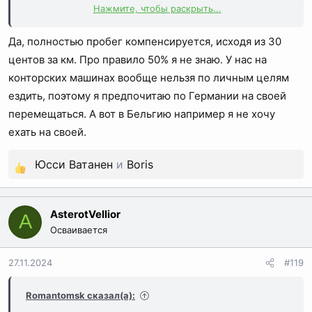
Нажмите, чтобы раскрыть...
Т.е. мои ежедневные 100км до объекта и назад можно
без проблем по 30 центов/километр кататься на своей
Да, полностью пробег компенсируется, исходя из 30
хоть каждый день? Правило до 50% личные/рабочие
поездки здесь не действует?
центов за км. Про правило 50% я не знаю. У нас на
конторских машинах вообще нельзя по личным целям
ездить, поэтому я предпочитаю по Германии на своей
перемещаться. А вот в Бельгию например я не хочу
ехать на своей.
Юсси Ватанен
и
Boris
Р
е
а
AsterotVellior
A
к
Осваивается
ц
и
27.11.2024
#119
и
:
Romantomsk сказал(а):