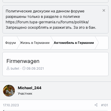
Политические дискусии на данном форуме
разрешены только в разделе о политике
https://forum.tupa-germania.ru/forums/politika/
Запрещено оскорблять и разжигать. За это в бан.
Форум
Жизнь в Германии
Автомобиль в Германии
Firmenwagen
А
Д
bullet
09.09.2021
в
а
т
т
о
а
р
н
Michael_244
т
а
Участник
е
ч
м
а
17.10.2023
#101
ы
л
а