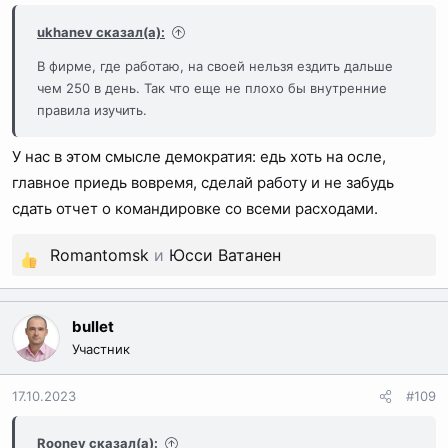
:
ukhanev сказал(а):
В фирме, где работаю, на своей нельзя ездить дальше
чем 250 в день. Так что еще не плохо бы внутренние
правила изучить.
У нас в этом смысле демократия: едь хоть на осле,
главное приедь вовремя, сделай работу и не забудь
сдать отчет о командировке со всеми расходами.
Romantomsk
и
Юсси Ватанен
Р
е
а
bullet
к
Участник
ц
и
17.10.2023
#109
и
:
Rooney сказал(а):