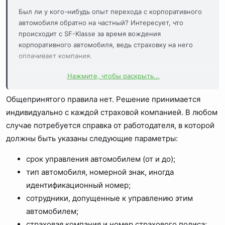
Был ли у кого-нибудь опыт перехода с корпоративного
автомобиля обратно на частный? Интересует, что
происходит с SF-Klasse за время вождения
корпоративного автомобиля, ведь страховку на него
оплачивает компания.
Нажмите, чтобы раскрыть...
В идеале хотелось бы зачесть безаварийную езду на
корпоративном автомобиле в собственный SF-Klasse,
Общепринятого правила нет. Решение принимается
чтобы уменьшить стоимость страховки на личный
автомобиль - существуют инструменты для этого?
индивидуально с каждой страховой компанией. В любом
случае потребуется справка от работодателя, в которой
должны быть указаны следующие параметры:
срок управления автомобилем (от и до);
тип автомобиля, номерной знак, иногда
идентификационный номер;
сотрудники, допущенные к управлению этим
автомобилем;
страховая компания и номер страхового полиса;