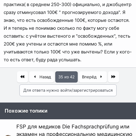
практика( в среднем 250-300) официально, и джобцентр
сразу отминусовал 100€ " прогнозируемого дохода". Я
знаю, что есть освобожденные 100€, которые остаются.
И я теперь не понимаю сколько по факту могу себе
оставить: с учётом выстеного и "освобожденных", тесть
200€ уже учтены и остаются мне помимо %, или
учитываются только 100€ что уже вычтены? Если у кого-
то есть ответ, буду рада услышать.
Первый
Последня
Назад
35 из 42
Вперёд
Для ответа нужно войти/зарегистрироваться
Похожие топики
FSP для медиков Die Fachsprachprüfung или
экзамен на профессиональную медицинскую