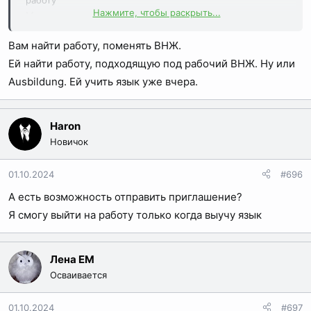
работу
Нажмите, чтобы раскрыть...
Моя супруга находится в России, у нас брак
зарегистрирован в Грузии
Вам найти работу, поменять ВНЖ.
Подскажите какие есть способы забрать мою супругу
За ранее спасибо
Ей найти работу, подходящую под рабочий ВНЖ. Ну или
Ausbildung. Ей учить язык уже вчера.
Haron
Новичок
01.10.2024
#696
А есть возможность отправить приглашение?
Я смогу выйти на работу только когда выучу язык
Лена EM
Осваивается
01.10.2024
#697