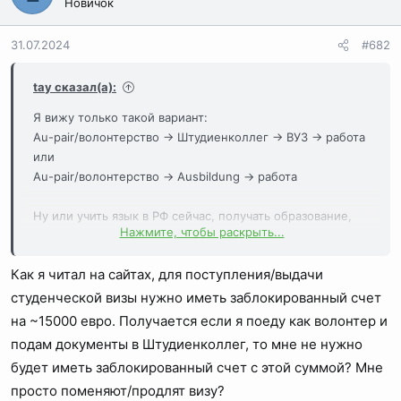
Новичок
31.07.2024
#682
tay сказал(а):
Я вижу только такой вариант:
Au-pair/волонтерство → Штудиенколлег → ВУЗ → работа
или
Au-pair/волонтерство → Ausbildung → работа
Ну или учить язык в РФ сейчас, получать образование,
Нажмите, чтобы раскрыть...
далее искать стандартным вариантом.
Как я читал на сайтах, для поступления/выдачи
Знающие меня поправят, если где-то ошиблась.
студенческой визы нужно иметь заблокированный счет
на ~15000 евро. Получается если я поеду как волонтер и
подам документы в Штудиенколлег, то мне не нужно
будет иметь заблокированный счет с этой суммой? Мне
просто поменяют/продлят визу?