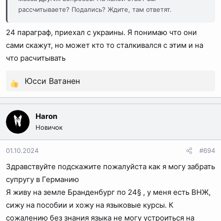
рассчитываете? Подались? Ждите, там ответят.
24 параграф, приехал с украины. Я понимаю что они
сами скажут, но может кто то сталкивался с этим и на
что расчитывать
Юсси Ватанен
Р
е
а
Haron
к
Новичок
ц
и
01.10.2024
#694
и
Здравствуйте подскажите пожалуйста как я могу забрать
:
супругу в Германию
Я живу на земле Бранденбург по 24§ , у меня есть ВНЖ,
сижу на пособии и хожу на языковые курсы. К
сожалению без знания языка не могу устроиться на