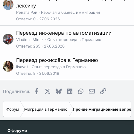
лексику
Рената Рэй
Рабочая и бизнес иммиграция
Ответы
0
27.06.2026
Переезд инженера по автоматизации
Vladimir_Minsk
Опыт переезда в Германию
Ответы
265
27.06.2026
Переезд режиссёра в Германию
lisavet
Опыт переезда в Германию
Ответы
8
21.06.2019
Facebook
X
Bluesky
LinkedIn
WhatsApp
Электронная поч
Ссылка
Поделиться:
Форум
Миграция в Германию
Прочие миграционные вопро
О форуме