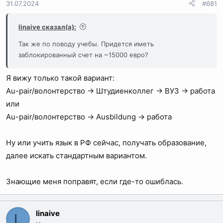
31.07.2024
#681
ы
л
а
linaive сказал(а):
Так же по поводу учебы. Придется иметь
заблокированный счет на ~15000 евро?
Я вижу только такой вариант:
Au-pair/волонтерство → Штудиенколлег → ВУЗ → работа
или
Au-pair/волонтерство → Ausbildung → работа
Ну или учить язык в РФ сейчас, получать образование,
далее искать стандартным вариантом.
Знающие меня поправят, если где-то ошиблась.
linaive
L