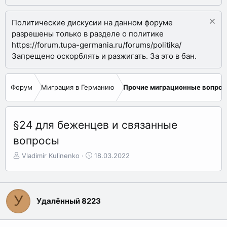
Политические дискусии на данном форуме
разрешены только в разделе о политике
https://forum.tupa-germania.ru/forums/politika/
Запрещено оскорблять и разжигать. За это в бан.
Форум
Миграция в Германию
Прочие миграционные вопро
§24 для беженцев и связанные
вопросы
А
Д
Vladimir Kulinenko
18.03.2022
в
а
т
т
о
а
р
н
У
Удалённый 8223
т
а
е
ч
м
а