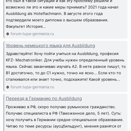
кто был в такой ситуации и как эту проблему решили и
возможно ли это и какие меры прнимать? 2021 года начал
Ausbildung als Hotelfachmann. В августе этого года
подтвердили моего диплома о высшем образовании.
Факультет История...
forum.tupa-germania.ru
Уровень немецкого языка для Ausbildung
Здравствуйте! Хочу пойти учиться на Ausbildung, професия
KFZ- Mechatroniker. Для учебы нужен определенный уровень
языка. Сейчас заканчиваю изучать A2. В нете разное пишут, то
В1 достаточно, то до С1 нужно, точно не ясно... Если кто-то
сталкивался или знает точно, подскажите! Какой уровень...
forum.tupa-germania.ru
Переезд в Германию по Ausbildung
Проживаю в РФ, скоро получаю румынское гражданство.
Получаю специалиста в РФ (Таможенное дело, 5 лет). Суть:
хочу получить в Германии средне-специальное образование.
Читаю по теме ресурсы (аусцбильдунг), мнения разнятся от