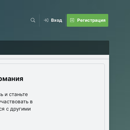
Вход
Регистрация
рмания
ь и станьте
участвовать в
ся с другими