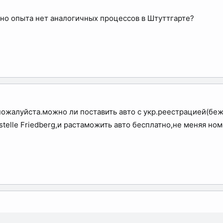
йно опыта нет аналогичных процессов в Штуттгарте?
пожалуйста.можно ли поставить авто с укр.реестрацией(бе
stelle Friedberg,и растаможить авто бесплатно,не меняя ном