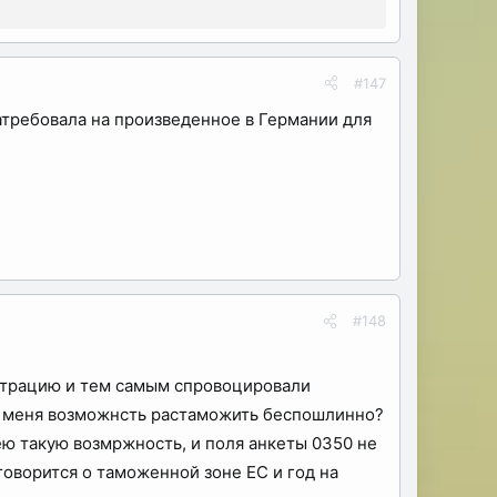
#147
затребовала на произведенное в Германии для
#148
истрацию и тем самым спровоцировали
 у меня возможнсть растаможить беспошлинно?
ею такую возмржность, и поля анкеты 0350 не
 говорится о таможенной зоне ЕС и год на