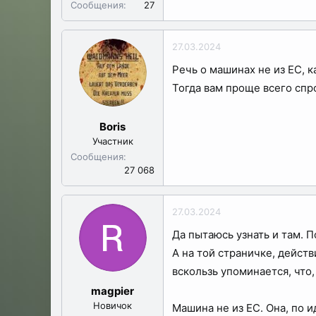
Сообщения
27
27.03.2024
Речь о машинах не из ЕС, к
Тогда вам проще всего спр
Boris
Участник
Сообщения
27 068
27.03.2024
Да пытаюсь узнать и там. 
А на той страничке, дейст
вскользь упоминается, что
magpier
Новичок
Машина не из ЕС. Она, по 