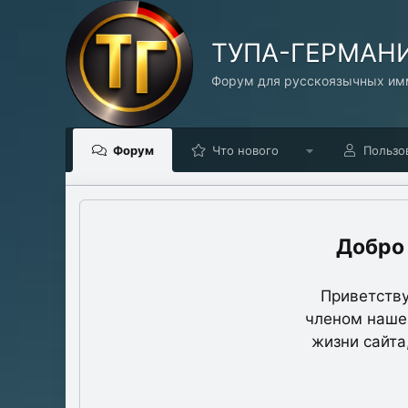
TУПА-ГЕРМАН
Форум для русскоязычных имм
Форум
Что нового
Пользо
Приветству
членом нашег
жизни сайта