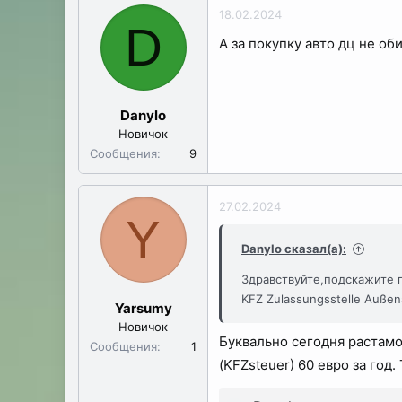
18.02.2024
D
А за покупку авто дц не о
Danylo
Новичок
Сообщения
9
27.02.2024
Y
Danylo сказал(а):
Здравствуйте,подскажите 
KFZ Zulassungsstelle Auße
Yarsumy
Новичок
Буквально сегодня растамо
Сообщения
1
(KFZsteuer) 60 евро за год