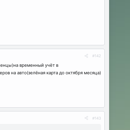
#142
женцы)на временный учёт в
еров на авто(зелёная карта до октября месяца)
#143