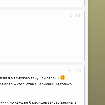
#151
#152
дил ли я в таможню текущей страны
и место жительства в Германии. И только
ехии), но каждые 6 месяцев заново заезжала