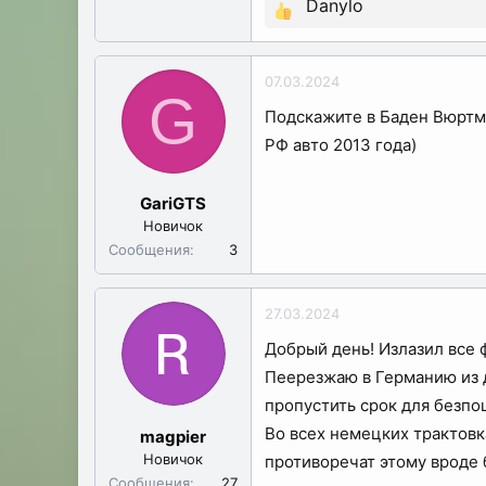
Danylo
Р
е
а
07.03.2024
к
G
Подскажите в Баден Вюртме
ц
РФ авто 2013 года)
и
и
:
GariGTS
Новичок
Сообщения
3
27.03.2024
Добрый день! Излазил все 
Пеерезжаю в Германию из д
пропустить срок для безп
Во всех немецких трактовк
magpier
Новичок
противоречат этому вроде б
Сообщения
27