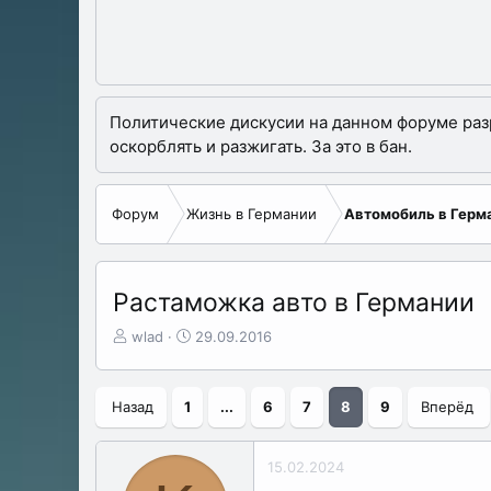
Политические дискусии на данном форуме разре
оскорблять и разжигать. За это в бан.
Форум
Жизнь в Германии
Автомобиль в Герм
Растаможка авто в Германии
А
Д
wlad
29.09.2016
в
а
т
т
о
а
Назад
1
...
6
7
8
9
Вперёд
р
н
т
а
е
ч
15.02.2024
м
а