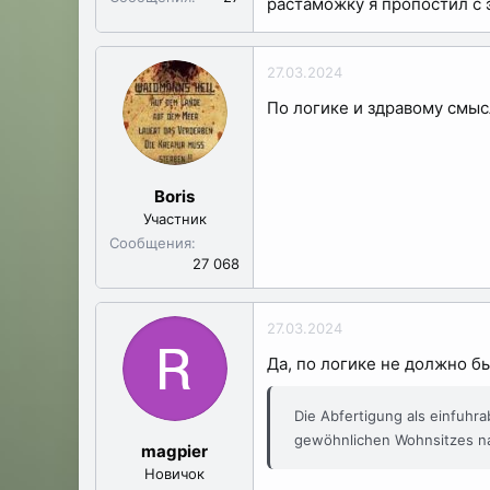
растаможку я пропостил с 
27.03.2024
По логике и здравому смысл
Boris
Участник
Сообщения
27 068
27.03.2024
Да, по логике не должно бы
Die Abfertigung als einfuhr
gewöhnlichen Wohnsitzes na
magpier
Новичок