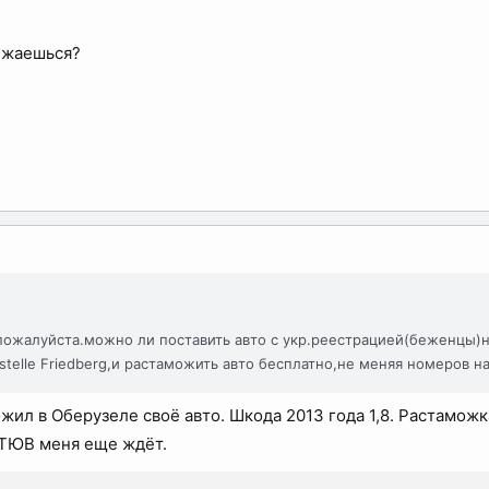
бижаешься?
пожалуйста.можно ли поставить авто с укр.реестрацией(беженцы)н
nstelle Friedberg,и растаможить авто бесплатно,не меняя номеров н
жил в Оберузеле своё авто. Шкода 2013 года 1,8. Растаможк
. ТЮВ меня еще ждёт.