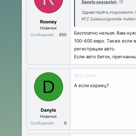
Danylo сказал(а):
Здравствуйте,подскажите 
KFZ Zulassungsstelle Auße
Rooney
Новичок
Бесплатно нельзя. Вам нуж
Сообщения
650
100-400 евро. Также если в
регистрации авто.
Если авто биток, пригнанн
18.02.2024
D
А если кореец?
Danylo
Новичок
Сообщения
9