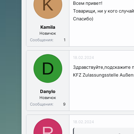
K
Всем привет!
ы
л
а
Товарищи, ни у кого случа
Спасибо)
Kamila
Новичок
Сообщения
1
18.02.2024
D
Здравствуйте,подскажите 
KFZ Zulassungsstelle Außen
Danylo
Новичок
Сообщения
9
18.02.2024
R